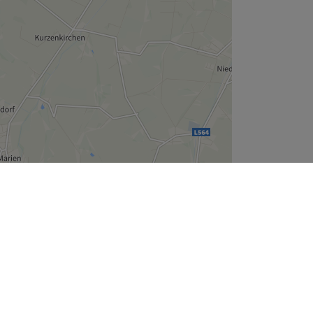
Leaflet
| ©
OpenStreetMap
contributors