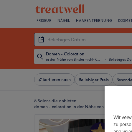
FRISEUR
NÄGEL
HAARENTFERNUNG
KOSMET
Damen - Coloration
in der Nähe von Bindermichl-Keferfeld, Linz
・
Beliebiges D
Sortieren nach
Beliebiger Preis
Besonde
5 Salons die anbieten:
damen - coloration in der Nähe von Bindermichl-Ke
Wir verw
Beauty
zu perso
4,9
analysie