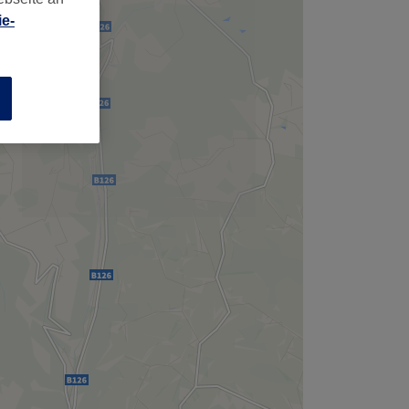
,
e-
n