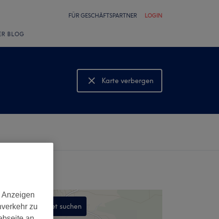
FÜR GESCHÄFTSPARTNER
LOGIN
ER BLOG
Karte verbergen
Karte anzeigen
d Anzeigen
In diesem Gebiet suchen
nverkehr zu
ebseite an