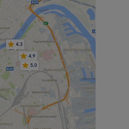
4,3
4,9
5,0