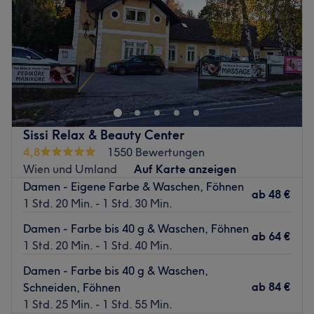
Expertise: Haarschnitte und Colorationen.
Samstag
Geschlossen
Sonntag
Geschlossen
Zurück zur Salonansicht
Willkommen bei Schönheitsstudio Lubna in
Klosterneuburg. Ein Friseurbesuch ist mehr als nur ein
neuer Schnitt – es ist Zeit für dich. Bei Lubna Enzinger
bekommst du nicht nur typgerechte Beratung und
handwerkliche Qualität, sondern auch Raum zum
Sissi Relax & Beauty Center
Wohlfühlen. Ob du deinen Style komplett verändern oder
4,8
1550 Bewertungen
einfach nur auffrischen möchtest – wir finden gemeinsam,
Wien und Umland
Auf Karte anzeigen
was zu dir passt.
Damen - Eigene Farbe & Waschen, Föhnen
ab
48 €
Nächste öffentliche Verkehrsmittel:
1 Std. 20 Min. - 1 Std. 30 Min.
Nur wenige Gehminuten entfernt, befindet sich der
Damen - Farbe bis 40 g & Waschen, Föhnen
ab
64 €
Bahnhof "Klosterneuburg-Weidling".
1 Std. 20 Min. - 1 Std. 40 Min.
Das Team:
Damen - Farbe bis 40 g & Waschen,
Das Team besteht aus erfahrenen Friseur:innen und
ab
84 €
Schneiden, Föhnen
Make-up Artists mit unterschiedlichen Schwerpunkten –
1 Std. 25 Min. - 1 Std. 55 Min.