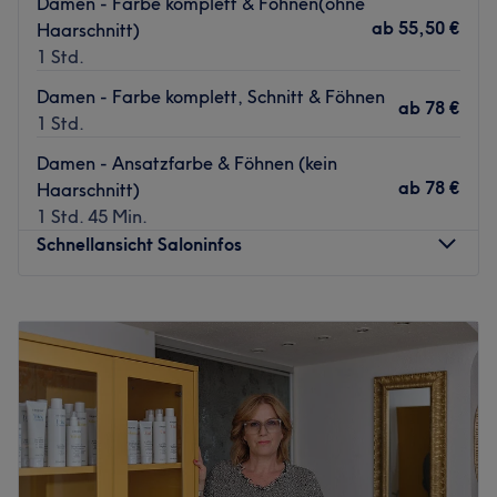
Damen - Farbe komplett & Föhnen(ohne
ab
55,50 €
Haarschnitt)
1 Std.
Damen - Farbe komplett, Schnitt & Föhnen
ab
78 €
1 Std.
Damen - Ansatzfarbe & Föhnen (kein
ab
78 €
Haarschnitt)
1 Std. 45 Min.
Schnellansicht Saloninfos
Montag
08:30
–
18:00
Dienstag
08:30
–
18:00
Mittwoch
08:30
–
18:00
Donnerstag
08:30
–
18:00
Freitag
08:30
–
18:00
Samstag
08:00
–
12:00
Sonntag
Geschlossen