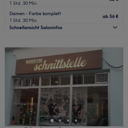
1 Std. 30 Min.
Damen - Farbe komplett
ab
56 €
1 Std. 30 Min.
Schnellansicht Saloninfos
Montag
09:00
–
18:00
Dienstag
09:00
–
18:00
Mittwoch
Geschlossen
Donnerstag
09:00
–
18:00
Freitag
09:00
–
18:00
Samstag
08:00
–
12:00
Sonntag
Geschlossen
Lust auf tolle Haarschnitte und moderne Farben? Komm
im Salon Hair of Love in Ebergassing vorbei und suche dir
aus dem vielfältigen Angebot das Passende für dich
heraus.