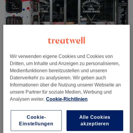
Sonntag
Geschlossen
Suchen Sie den Salon für Ihren neuen Haarlook?
Marcello's Schnittstelle in der Lebzeltergasse 8 in
Korneuburg bietet excellente Frisuren für die ganze
Familie in freundlichem Ambiente. Ein Highlight des
angesagten Salons sind die schicken Spotlights
Peri Friseursalon - Böheimkirchen
Wir verwenden eigene Cookies und Cookies von
(Effektsträhnen). Entscheiden Sie sich für Marcello's
4,9
41 Bewertungen
Dritten, um Inhalte und Anzeigen zu personalisieren,
Schnittstelle und buchen Sie sich schön!
Böheimkirchen, Wien und Umland
Medienfunktionen bereitzustellen und unseren
Zurück zur Salonansicht
Auf Karte anzeigen
Datenverkehr zu analysieren. Wir geben auch
Damen - Farbe komplett
Informationen über die Nutzung unserer Webseite an
ab
50 €
1 Std. 30 Min.
unsere Partner für soziale Medien, Werbung und
Analysen weiter.
Cookie-Richtlinien
Damen - Ansatzfarbe
50 €
1 Std. 30 Min.
Schnellansicht Saloninfos
Cookie-
Alle Cookies
Einstellungen
akzeptieren
Montag
09:00
–
18:00