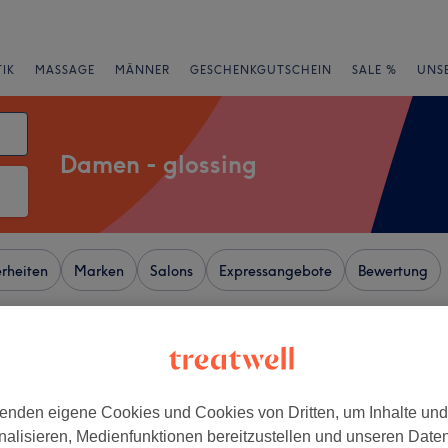
IK
MASSAGE
MÄNNER
GESCHENKGUTSCHEIN
SALE %
UNS
Damen - glossing
rheiten
Marken
Salons
Expressangebote
Bewertung
urger Land
+
 Trend Jäger -
enden eigene Cookies und Cookies von Dritten, um Inhalte un
ng-Mayrwies
−
nalisieren, Medienfunktionen bereitzustellen und unseren Date
172 Bewertungen