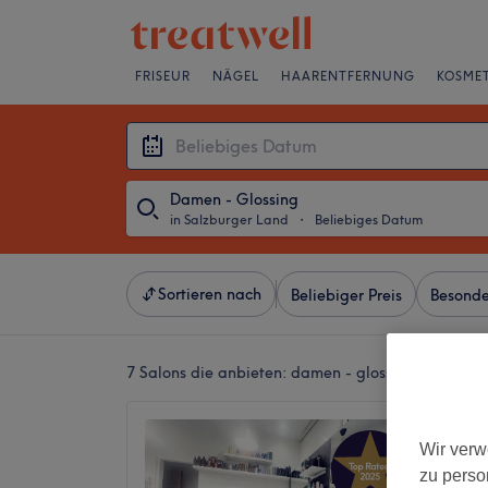
FRISEUR
NÄGEL
HAARENTFERNUNG
KOSMET
Damen - Glossing
in Salzburger Land
・
Beliebiges Datum
Sortieren nach
Beliebiger Preis
Besonde
7 Salons die anbieten:
damen - glossing in Salzb
Friseur
Wir verw
Hallwa
zu perso
5,0