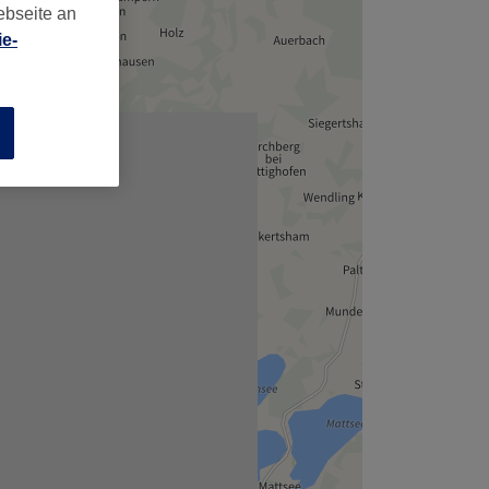
ebseite an
e-
n