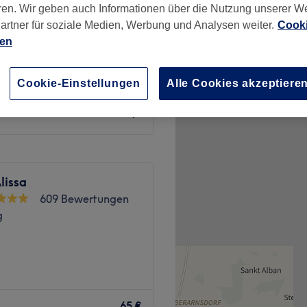
ren. Wir geben auch Informationen über die Nutzung unserer W
g
artner für soziale Medien, Werbung und Analysen weiter.
Cooki
ien
Cookie-Einstellungen
Alle Cookies akzeptiere
43 €
lissa
609 Bewertungen
g
ist die neue Adresse für
Salon in Salzburg,
65 €