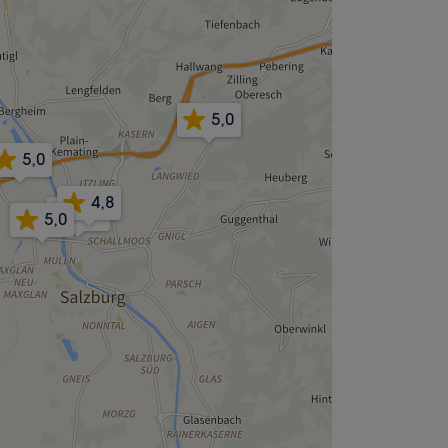
5,0
5,0
4,8
4,9
5,0