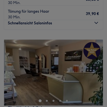
30 Min.
Tönung für langes Haar
39,90 €
30 Min.
Schnellansicht Saloninfos
Montag
08:00
–
18:00
Dienstag
08:00
–
18:00
Mittwoch
08:00
–
18:00
Donnerstag
08:00
–
18:00
Freitag
08:00
–
18:00
Samstag
08:00
–
15:00
Sonntag
Geschlossen
Der Salon Hairline Brixlegg, der 2009 gegründet wurde,
könnte dein neuer Friseur in Brixlegg sein. Wenn du viel
Wert auf Service legst, es aber dennoch unkompliziert
und preiswert bei starker Qualität möchtest und nicht auf
tolle Haarschnitte von echten Profis verzichten willst -