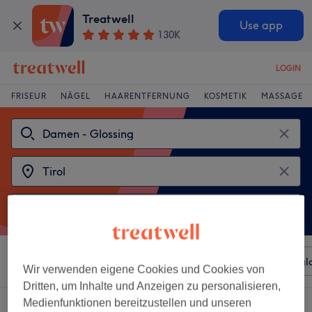
Treatwell
Use app
130K
LOGIN
FRISEUR
NÄGEL
HAARENTFERNUNG
KOSMETIK
MASSAGE
Sortieren nach
Beliebiger Preis
Besonderheiten
Sal
Wir verwenden eigene Cookies und Cookies von
Dritten, um Inhalte und Anzeigen zu personalisieren,
Medienfunktionen bereitzustellen und unseren
2 Salons die anbieten:
damen - glossing in Tirol