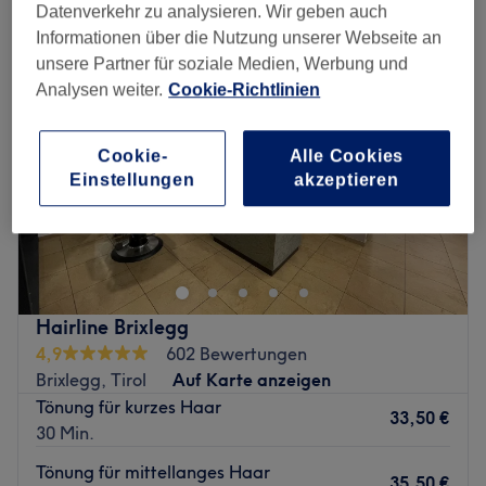
Datenverkehr zu analysieren. Wir geben auch
Informationen über die Nutzung unserer Webseite an
unsere Partner für soziale Medien, Werbung und
Analysen weiter.
Cookie-Richtlinien
Cookie-
Alle Cookies
Einstellungen
akzeptieren
Hairline Brixlegg
4,9
602 Bewertungen
Brixlegg, Tirol
Auf Karte anzeigen
Tönung für kurzes Haar
33,50 €
30 Min.
Tönung für mittellanges Haar
35,50 €