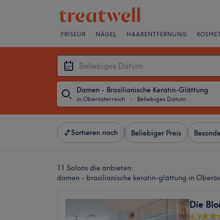
FRISEUR
NÄGEL
HAARENTFERNUNG
KOSMET
Damen - Brasilianische Keratin-Glättung
in Oberösterreich
・
Beliebiges Datum
Sortieren nach
Beliebiger Preis
Besonde
11 Salons die anbieten:
damen - brasilianische keratin-glättung in Oberös
Die Bl
4,9