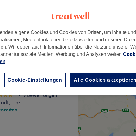
imat, Linz
 Minute
enden eigene Cookies und Cookies von Dritten, um Inhalte un
nalisieren, Medienfunktionen bereitzustellen und unseren Date
ab
18,28 €
ren. Wir geben auch Informationen über die Nutzung unserer W
Spare bis zu 14%
artner für soziale Medien, Werbung und Analysen weiter.
Cooki
ien
Cookie-Einstellungen
Alle Cookies akzeptiere
 Arts
919 Bewertungen
tadt, Linz
nzeiten
uf Präzision trifft