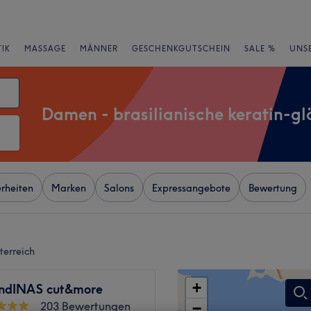
IK
MASSAGE
MÄNNER
GESCHENKGUTSCHEIN
SALE %
UNS
Damen - brasilianische keratin-gl
rheiten
Marken
Salons
Expressangebote
Bewertung
terreich
+
ondINAS cut&more
203 Bewertungen
−