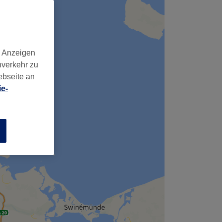
,
d Anzeigen
nverkehr zu
ebseite an
e-
n