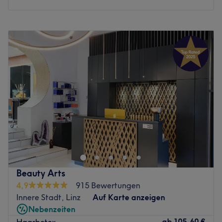
Montag
Geschlossen
Dienstag
09:00
–
20:00
Mittwoch
09:00
–
18:00
Donnerstag
09:00
–
18:00
Freitag
09:00
–
18:00
Samstag
09:00
–
16:00
Sonntag
Geschlossen
Nächste öffentliche Verkehrsmittel:
Nur zwei Gehminuten entfernt des Salons liegt die
Bushaltestelle Linz/Donau Humboldtstraße.
Das Team:
Beauty Arts
Was uns an dem Salon gefällt:
4,9
915 Bewertungen
Atmosphäre: nett, neu, modern
Innere Stadt, Linz
Auf Karte anzeigen
Expertise: Balayage, Air Touch
Nebenzeiten
Extras: Kostenfreie Getränke und WLAN, kostenpflichtige
ab
105,60 €