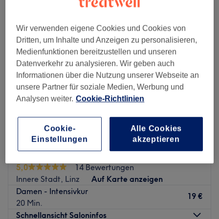
damen - haarkuren & pflege in der Nähe von Innere Stadt, Linz
Wir verwenden eigene Cookies und Cookies von
Dritten, um Inhalte und Anzeigen zu personalisieren,
Medienfunktionen bereitzustellen und unseren
Datenverkehr zu analysieren. Wir geben auch
Informationen über die Nutzung unserer Webseite an
unsere Partner für soziale Medien, Werbung und
Analysen weiter.
Cookie-Richtlinien
Cookie-
Alle Cookies
Einstellungen
akzeptieren
Studio 24 - Damenfriseur
5,0
14 Bewertungen
Innere Stadt, Linz
Auf Karte anzeigen
Damen - Intensivkur
19 €
20 Min.
Schnellansicht Saloninfos