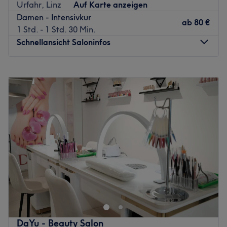
Urfahr, Linz
Auf Karte anzeigen
Expertise: Balayage, Air Touch
Damen - Intensivkur
ab
80 €
Extras: Kostenfreie Getränke und WLAN, kostenpflichtige
1 Std. - 1 Std. 30 Min.
Parkplätze, kinderfreundlich, nur Barzahlung
Schnellansicht Saloninfos
Zurück zur Salonansicht
Montag
09:00
–
18:30
Dienstag
09:00
–
18:30
Mittwoch
09:00
–
18:30
Donnerstag
09:00
–
18:30
Freitag
09:00
–
18:30
Samstag
09:00
–
18:00
Sonntag
Geschlossen
Suchst du einen ausgezeichneten Friseur in deiner Nähe?
Dann ist der Salon Queen Beauty Salon in Linz wie für
dich gemacht. Hier wirst du verwöhnt und deine
individuelle Wunschfrisur wird mit passender Beratung
gefunden.
DaYu - Beauty Salon