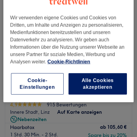
damen - haarkuren & pflege in der Nähe von Urfahr, Linz
Wir verwenden eigene Cookies und Cookies von
Dritten, um Inhalte und Anzeigen zu personalisieren,
Medienfunktionen bereitzustellen und unseren
Datenverkehr zu analysieren. Wir geben auch
Informationen über die Nutzung unserer Webseite an
unsere Partner für soziale Medien, Werbung und
Analysen weiter.
Cookie-Richtlinien
Cookie-
Alle Cookies
Einstellungen
akzeptieren
Beauty Arts
4,9
915 Bewertungen
Innere Stadt, Linz
Auf Karte anzeigen
Nebenzeiten
ab
105,60 €
Haarbotox
1 Std. 30 Min. - 2 Std.
Spare bis zu 20%