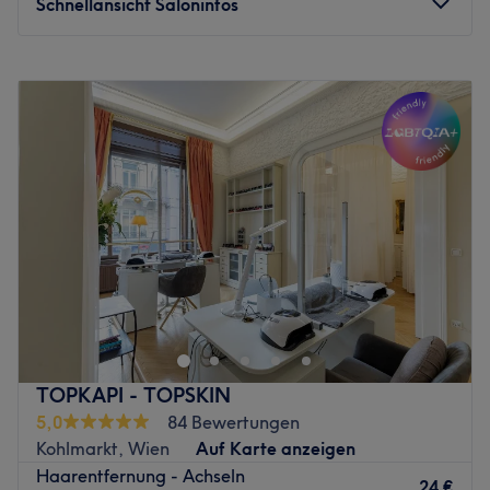
Schnellansicht Saloninfos
mit ihrem Können glücklich zu machen. Der
Wimpernaufschlag mit professionellen Extensions ist ein
Montag
Geschlossen
echter Hingucker. Überzeuge dich selbst!
Dienstag
09:00
–
19:00
Zurück zur Salonansicht
Mittwoch
09:00
–
19:00
Donnerstag
09:00
–
19:00
Freitag
09:00
–
17:00
Samstag
Geschlossen
Sonntag
Geschlossen
Für rundum gepflegte Haut und einen strahlend frischen
Teint bist du im Kosmetik Institut Ingrid Kalser & Melanie
Jansohn in Wien, 9. Bezirk genau richtig. Von individuellen
Gesichtsbehandlungen mit hochwertigen Pflegeprodukten
über moderne Geräte für jüngeres Aussehen bis hin zur
TOPKAPI - TOPSKIN
schmerzfreien und dauerhaften Haarentfernung mit IPL
5,0
84 Bewertungen
findest du hier alles, um dich und deine Haut zu
Kohlmarkt, Wien
Auf Karte anzeigen
verwöhnen.
Haarentfernung - Achseln
24 €