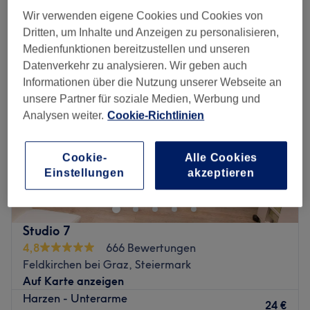
damen waxing - arme & achseln in der Nähe von Seiersberg,
Steiermark
Wir verwenden eigene Cookies und Cookies von
Dritten, um Inhalte und Anzeigen zu personalisieren,
Medienfunktionen bereitzustellen und unseren
Datenverkehr zu analysieren. Wir geben auch
Informationen über die Nutzung unserer Webseite an
unsere Partner für soziale Medien, Werbung und
Analysen weiter.
Cookie-Richtlinien
Cookie-
Alle Cookies
Einstellungen
akzeptieren
Studio 7
4,8
666 Bewertungen
Feldkirchen bei Graz, Steiermark
Auf Karte anzeigen
Harzen - Unterarme
24 €