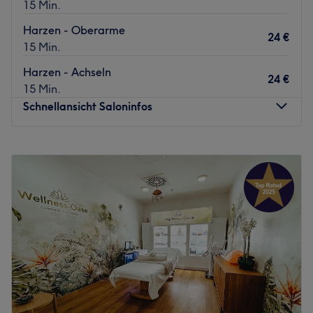
15 Min.
Harzen - Oberarme
24 €
15 Min.
Harzen - Achseln
24 €
15 Min.
Schnellansicht Saloninfos
Montag
08:00
–
19:30
Dienstag
08:00
–
19:30
Mittwoch
08:00
–
19:30
Donnerstag
08:00
–
19:30
Freitag
Geschlossen
Samstag
Geschlossen
Sonntag
Geschlossen
Das Studio 7 ist ein hochwertiges Kosmetikstudio in
Feldkirchen bei Graz, welches bereits seit über 26 Jahren
existiert. Seit dem Jahr 2023 sind Siegi Krenn und Cintia