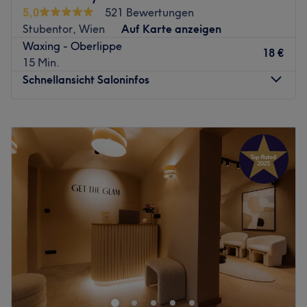
verführen. Entspannen Sie sich und geniessen Sie die
5,0
521 Bewertungen
zahllosen Behandlungen in gemütlichem Ambiente.
Stubentor, Wien
Auf Karte anzeigen
Überzeugen Sie sich am besten selbst und buchen Sie
Waxing - Oberlippe
noch heute Ihren persönlichen Termin online!
18 €
15 Min.
Zurück zur Salonansicht
Schnellansicht Saloninfos
Montag
08:30
–
18:30
Dienstag
08:30
–
18:30
Mittwoch
08:30
–
18:30
Donnerstag
08:30
–
20:00
Freitag
08:30
–
20:00
Samstag
Geschlossen
Sonntag
Geschlossen
Willkommen in der Luxus-Oase für Schönheit und
Wohlbefinden im Herzen Wiens
Bei Huda Beauty Line erwartet dich weit mehr als
erstklassige Kosmetik.