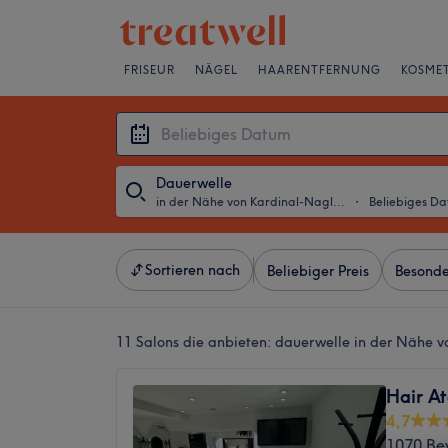
FRISEUR
NÄGEL
HAARENTFERNUNG
KOSMET
Dauerwelle
in der Nähe von Kardinal-Nagl-Platz, Wien
・
Beliebiges D
Sortieren nach
Beliebiger Preis
Besonde
11 Salons die anbieten:
dauerwelle in der Nähe v
Hair At
4,7
1070 Be