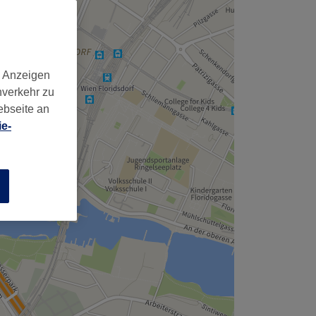
d Anzeigen
nverkehr zu
ebseite an
e-
n