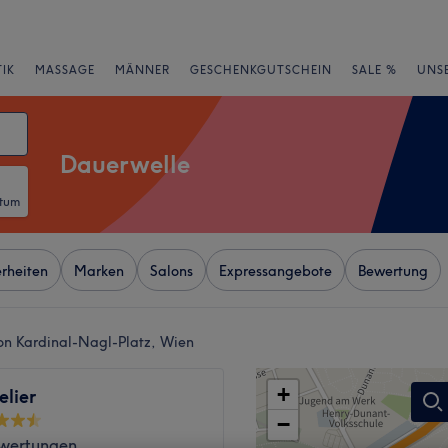
IK
MASSAGE
MÄNNER
GESCHENKGUTSCHEIN
SALE %
UNS
Dauerwelle
atum
rheiten
Marken
Salons
Expressangebote
Bewertung
on Kardinal-Nagl-Platz, Wien
+
elier
−
wertungen