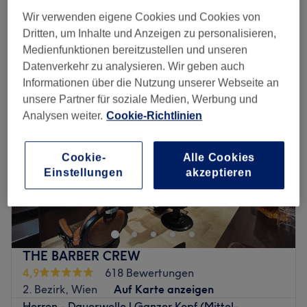
Schnellansicht Saloninfos
Wir verwenden eigene Cookies und Cookies von
Dritten, um Inhalte und Anzeigen zu personalisieren,
Montag
Geschlossen
Medienfunktionen bereitzustellen und unseren
Dienstag
10:00
–
20:00
Datenverkehr zu analysieren. Wir geben auch
Mittwoch
10:00
–
20:00
Informationen über die Nutzung unserer Webseite an
Donnerstag
09:00
–
19:00
unsere Partner für soziale Medien, Werbung und
Freitag
09:00
–
19:00
Analysen weiter.
Cookie-Richtlinien
Samstag
11:00
–
16:00
Sonntag
Geschlossen
Cookie-
Alle Cookies
Einstellungen
akzeptieren
Bist du gelangweilt von deinen Haaren und brauchst eine
Veränderung? Dann ist der Salon Space Coiffeur im 2.
Wiener Bezirk genau der Richtige für dich. Nach einer
individuellen Beratung wird für dich ein neuer Schnitt
oder die passende Farbe gefunden.
THE BARBER CREW
Nächste öffentliche Verkehrsmittel
4,9
618 Bewertungen
2. Bezirk, Wien
Auf Karte anzeigen
Die Anreise ist einfach, da Space Coiffeur nur zwei
Herren - Dauerwelle | Ganzer Kopf (Mittel-