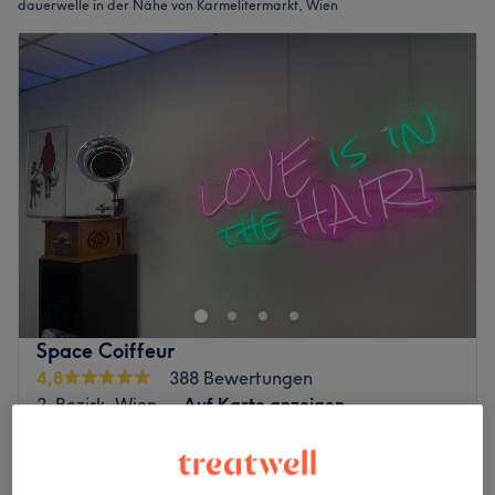
dauerwelle in der Nähe von Karmelitermarkt, Wien
Space Coiffeur
4,8
388 Bewertungen
2. Bezirk, Wien
Auf Karte anzeigen
Damen - Dauerwelle, Schneiden &
ab
135,50 €
Föhnen
2 Std. - 2 Std. 30 Min.