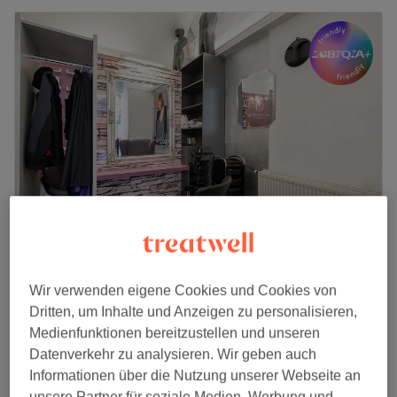
Joel's Dreamhair Exklusiv
4,8
1320 Bewertungen
Wir verwenden eigene Cookies und Cookies von
5. Bezirk, Wien
Auf Karte anzeigen
Dritten, um Inhalte und Anzeigen zu personalisieren,
Damen - (Unisex) Dauerwelle All Inkl.
Medienfunktionen bereitzustellen und unseren
ab
110 €
1 Std. 25 Min. - 1 Std. 55 Min.
Datenverkehr zu analysieren. Wir geben auch
Schnellansicht Saloninfos
Informationen über die Nutzung unserer Webseite an
unsere Partner für soziale Medien, Werbung und