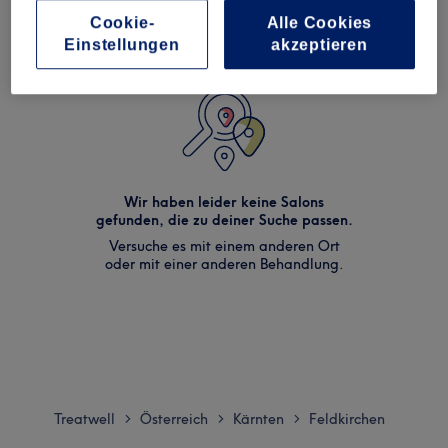
Cookie-
Alle Cookies
Einstellungen
akzeptieren
Wir haben leider keine Salons
gefunden, die zu deiner Suche passen.
Versuche es mit einem anderen Ort
oder mit einer anderen Behandlung.
Treatwell
Österreich
Kärnten
Feldkirchen
>
>
>