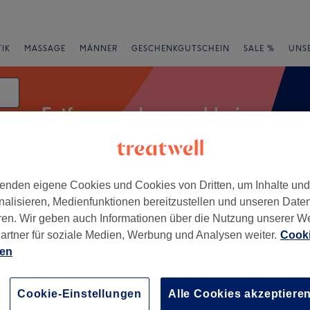
IK
MASSAGE
MÄNNER
GESCHENKGUTSCHEIN
SALE %
UNS
Entfernung des nageldesigns
enden eigene Cookies und Cookies von Dritten, um Inhalte un
rheiten
Salons
Expressangebote
Bewertung
nalisieren, Medienfunktionen bereitzustellen und unseren Date
ren. Wir geben auch Informationen über die Nutzung unserer W
artner für soziale Medien, Werbung und Analysen weiter.
Cooki
ns in Kufstein
ien
+
ils - Kuftstein
20 Bewertungen
−
Cookie-Einstellungen
Alle Cookies akzeptiere