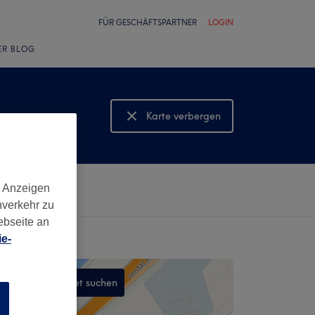
FÜR GESCHÄFTSPARTNER
LOGIN
ER BLOG
Karte verbergen
Karte anzeigen
d Anzeigen
nverkehr zu
ebseite an
e-
In diesem Gebiet suchen
n
,