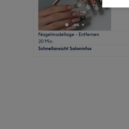
Nagelmodellage - Entfernen
20 Min.
Schnellansicht Saloninfos
Montag
08:00
–
18:00
Dienstag
08:00
–
18:00
Mittwoch
08:00
–
18:00
Donnerstag
08:00
–
18:00
Freitag
08:00
–
18:00
Samstag
08:00
–
16:00
Sonntag
Geschlossen
KoKo Nails - Kuftstein ist die erste Adresse 
Nägel und kreative Nageldesigns wünsche