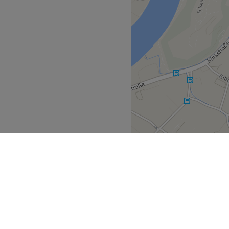
Zurück zur Salonansicht
rol
Kufstein
>