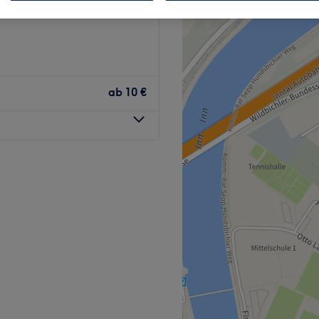
ab
10 €
für alle, die sich gepflegte
n. Überzeuge dich selbst