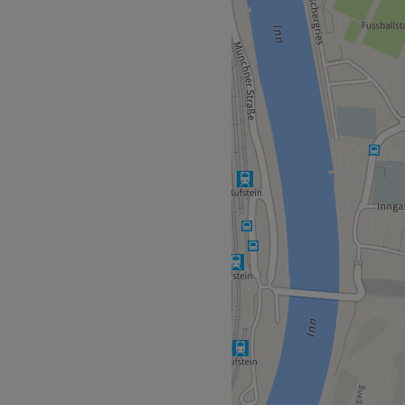
liziert über die Treatwell-
st nur eine Gehminuten vom
, die mit viel Präzision,
n. Du wirst individuell
rfekt zu dir passen.
ndlicher Umgang stehen
ist auf Deutsch, Englisch,
.
odellagen.
 Produkte.
 WLAN, Haustiere erlaubt,