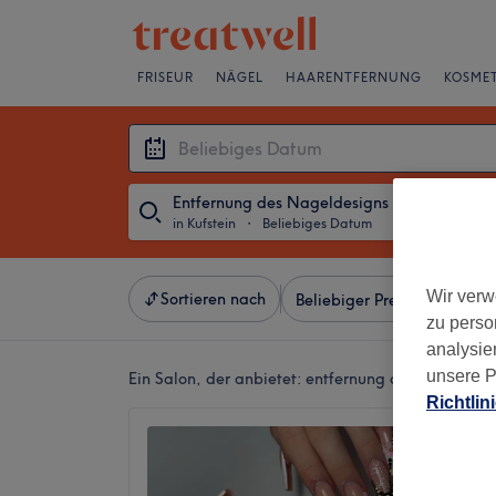
FRISEUR
NÄGEL
HAARENTFERNUNG
KOSMET
Entfernung des Nageldesigns
in Kufstein
・
Beliebiges Datum
Wir verw
Sortieren nach
Beliebiger Preis
Besonde
zu perso
analysie
unsere P
Ein Salon, der anbietet:
entfernung des nageldesig
Richtlin
KoKo Na
4,2
Kufstein