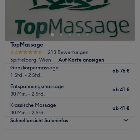
Du fühlst dich gestresst und unausgeglichen? Bei Tai An
泰安 Massage in Wien, 15. Bezirk findest du eine Oase
der Entspannung. Egal ob klassische asiatische Massage,
Hot Stone oder Schröpf Massage, hier kannst du vom
Alltag abschalten und dich verwöhnen lassen!
TopMassage
Nächste öffentliche Verkehrsmittel:
4,6
213 Bewertungen
Spittelberg, Wien
Auf Karte anzeigen
Die U-Bahn und Bushaltestelle Schweglerstraße ist direkt
Ganzkörpermassage
vor dem Salon.
ab
76 €
1 Std. - 2 Std.
Das Team:
Entspannungsmassage
Das freundliche Team erwartet dich mit professionell
ab
41 €
30 Min. - 2 Std.
durchgeführten Massagetechniken, um dir Wohlbefinden
und Entspannung für Geist und Seele zu ermöglichen.
Klassische Massage
ab
41 €
30 Min. - 2 Std.
Was uns an dem Salon gefällt:
Schnellansicht Saloninfos
Atmosphäre: Angenehm, einladend, freundlich.
Expertise: Nuad Massage, Gua Sha Massage, Tuina
Massage.
Montag
10:00
–
20:00