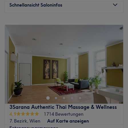
entspannende Massagen in Einklang zu bringen. Hier
Schnellansicht Saloninfos
wird Chinesisch, Englisch und Deutsch gesprochen.
Was uns an dem Salon gefällt:
Montag
13:00
–
19:00
Atmosphäre: Angenehm, entspannend, trendbewusst.
Dienstag
12:00
–
19:00
Expertise: Massagen.
Mittwoch
10:00
–
20:00
Extras: Kostenlose Getränke, kinderfreundlich.
Donnerstag
12:00
–
20:00
Zurück zur Salonansicht
Freitag
12:00
–
20:00
Samstag
12:00
–
19:00
Sonntag
13:00
–
19:00
Dein Schulter- und Nackenbereich meldet sich immer
häufiger ungefragt und dein Kopf fühlt sich auch schon
verknotet an? Bei Hi Spa in Wien, Schottenfeld findet
man Raum zum Ankommen und Luft holen. Mit viel
Gefühl und Professionalität werden hier Körper und Geist
3Sarana Authentic Thai Massage & Wellness
wieder zusammengebracht. Wer sich einen
4,9
1714 Bewertungen
Massagetermin in diesem tollen Studio ergattern möchte,
7. Bezirk, Wien
Auf Karte anzeigen
bucht jetzt seinen Wunschtermin einfach und schnell mit
Entspannungsmassage