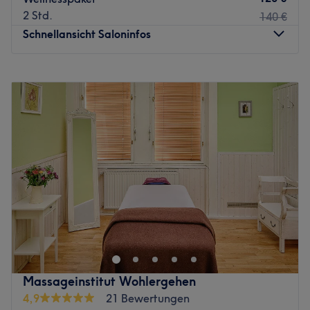
Das sympathische Team bestehend aus Masseurinnen aus
2 Std.
140 €
Thailand empfängt dich mit offenen Armen und
Schnellansicht Saloninfos
beherrscht nicht nur die Kunst der Thai Massage perfekt!
Es wird Thai, Deutsch und Englisch gesprochen.
Montag
09:00
–
20:00
Was uns an dem Salon gefällt:
Dienstag
09:00
–
20:00
Atmosphäre: Authentisch, liebevoll, herzig.
Mittwoch
09:00
–
20:00
Expertise: Traditionelle Thai Massagen.
Donnerstag
09:00
–
20:00
Extras: Kostenfreie Getränke.
Freitag
09:00
–
20:00
Zurück zur Salonansicht
Samstag
09:00
–
20:00
Sonntag
Geschlossen
Hattest du einen stressigen Tag und sehnst dich nach
innerer Ausgeglichenheit? Dann statte dem Studio
Sonnenmassage in Mödling, nahe Wien, unbedingt einen
Besuch ab. In diesem Wellnesscenter findest du garantiert
das passende Angebot an Massagen oder
Massageinstitut Wohlergehen
Körperbehandlungen für dich.
4,9
21 Bewertungen