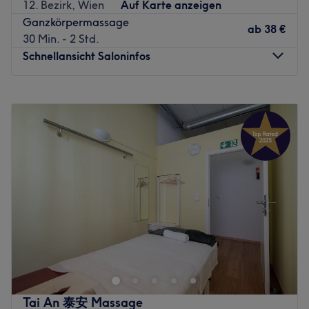
12. Bezirk, Wien
Auf Karte anzeigen
möchtest, kannst du gerne vorbeikommen und deinen
Ganzkörpermassage
persönlichen Wunschtermin im Vorfeld online oder per
ab
38 €
30 Min. - 2 Std.
App mit Treatwell buchen.
Schnellansicht Saloninfos
In dem stilvollen Ambiente fühlt man sich dank des
Montag
10:00
–
20:00
herzlichen Empfangs sofort willkommen. Du schnupperst
Dienstag
10:00
–
20:00
Asien-Feeling und wirst dabei ausführlich auf Deutsch,
Mittwoch
10:00
–
20:00
Englisch oder Thai beraten, sodass gezielt auf deine
Donnerstag
10:00
–
20:00
Wünsche und Probleme eingegangen werden kann. Die
Freitag
10:00
–
20:00
Profis von 3Sarana sind allesamt auf authentische Thai
Samstag
10:00
–
20:00
Massage spezialisiert und verwenden bewährte
Sonntag
Geschlossen
Methoden, die ganz besonders auch auf die Entspannung
der Nacken-, Schultern- und Kopfmuskulatur abzielen.
Der Alltagsstress schlägt dir aufs Gemüt und dein
Worauf also noch warten? Komm vorbei und lass dich bei
Schulter- und Nackenbereich meldet sich immer häufiger
einem selbst gemachten gesunden Tee verwöhnen oder
ungefragt? Bei Jianli Massage in Wien im 12. Bezirk
probiere gleich traditionelle, thailändische
findest du Raum zum Ankommen und Luft holen. Such dir
Erfrischungsgetränke.
einfach eine der vielen, tollen Massagen aus und freu
Zurück zur Salonansicht
Tai An 泰安 Massage