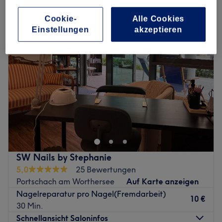
extras nagelstudio in Portschach am Worthersee
Cookie-
Alle Cookies
Einstellungen
akzeptieren
SW Nails by Stephanie
5,0
25 Bewertungen
Portschach am Worthersee
Auf Karte anzeigen
Nagelreparatur pro Nagel(Fremdarbeit)
10 €
30 Min.
Schnellansicht Saloninfos