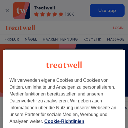
Treatwell
Use app
130K
LOGIN
FRISEUR
NÄGEL
HAARENTFERNUNG
KOSMETIK
MASSAGE
Wir verwenden eigene Cookies und Cookies von
Dritten, um Inhalte und Anzeigen zu personalisieren,
Medienfunktionen bereitzustellen und unseren
Datenverkehr zu analysieren. Wir geben auch
Sortieren nach
Besonderheiten
Salons
Expressange
Informationen über die Nutzung unserer Webseite an
unsere Partner für soziale Medien, Werbung und
Analysen weiter.
Cookie-Richtlinien
Ein Salon, der anbietet: