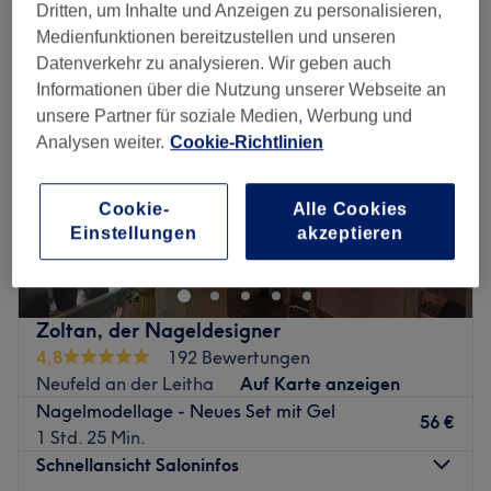
Dritten, um Inhalte und Anzeigen zu personalisieren,
Medienfunktionen bereitzustellen und unseren
Datenverkehr zu analysieren. Wir geben auch
Informationen über die Nutzung unserer Webseite an
unsere Partner für soziale Medien, Werbung und
Analysen weiter.
Cookie-Richtlinien
Cookie-
Alle Cookies
Einstellungen
akzeptieren
Zoltan, der Nageldesigner
4,8
192 Bewertungen
Neufeld an der Leitha
Auf Karte anzeigen
Nagelmodellage - Neues Set mit Gel
56 €
1 Std. 25 Min.
Schnellansicht Saloninfos