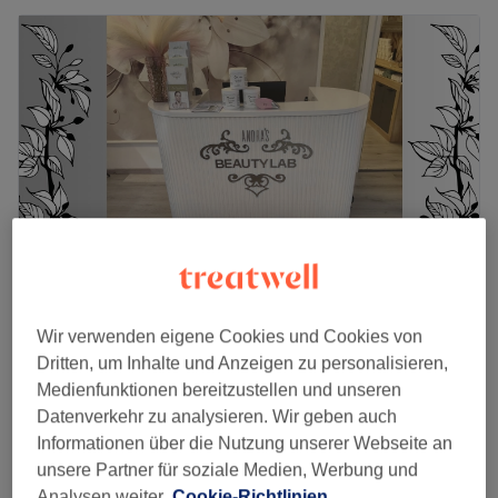
Andra's BeautyLab
Wir verwenden eigene Cookies und Cookies von
4,9
66 Bewertungen
Dritten, um Inhalte und Anzeigen zu personalisieren,
St. Pölten, Wien und Umland
Auf Karte anzeigen
Medienfunktionen bereitzustellen und unseren
Nebenzeiten
Datenverkehr zu analysieren. Wir geben auch
Aufpreis Muster, French-Nails,
Informationen über die Nutzung unserer Webseite an
ab
4 €
Baby-Boomer & Design
unsere Partner für soziale Medien, Werbung und
Spare bis zu 20%
10 Min.
Analysen weiter.
Cookie-Richtlinien