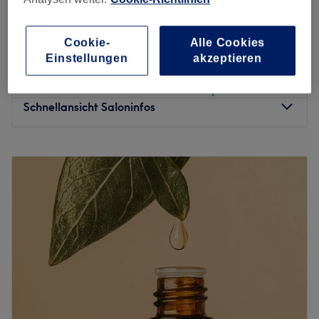
ab
28 €
Maniküre mit Lack
45 Min.
Cookie-
Alle Cookies
Spare bis zu 20%
Einstellungen
akzeptieren
ab
47,20 €
Naturnagelverstärkung
1 Std.
Spare bis zu 20%
Schnellansicht Saloninfos
Montag
09:00
–
18:00
Dienstag
09:00
–
18:00
Mittwoch
09:00
–
18:00
Donnerstag
09:00
–
18:00
Freitag
09:00
–
18:00
Samstag
Geschlossen
Sonntag
Geschlossen
AKTION!!!
10ner Block Achseln statt 390€ jetzt um nur 195€.