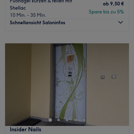
Fußnägel kürzen & feilen mit
Производи и брендови производа: Производи високог
ab
9,50 €
Shellac
квалитета.
Spare bis zu 5%
10 Min. - 35 Min.
Додаци: Врло лако доћи јавним превозом.
Schnellansicht Saloninfos
Zurück zur Salonansicht
Montag
08:00
–
19:00
Dienstag
08:00
–
19:00
Mittwoch
08:00
–
19:00
Donnerstag
08:00
–
19:00
Freitag
08:00
–
19:00
Samstag
08:00
–
17:00
Sonntag
Geschlossen
Ein makelloser Auftritt verlangt sagenhafte Nägel und
die gibt es bei Mery Nails - Trillerpark in Wien, 21.
Bezirk. Der Salon bietet dir eine große Auswahl an
Nagelmodellagen mit Acryl oder Gel, Maniküren,
Pediküren und vielem mehr.
Insider Nails