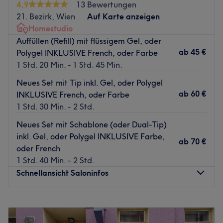
Nächste öffentliche Verkehrsmittel:
4,9
13 Bewertungen
21. Bezirk, Wien
Auf Karte anzeigen
Die Bushaltestelle Trillergasse ist nur wenige Gehminuten
Homestudio
entfernt.
Auffüllen (Refill) mit flüssigem Gel, oder
Das Team:
ab
45 €
Polygel INKLUSIVE French, oder Farbe
Das Team ist ausgesprochen qualifiziert und dabei super
1 Std. 20 Min. - 1 Std. 45 Min.
herzlich. Es wird Deutsch, Englisch, Arabisch, Russisch,
Neues Set mit Tip inkl. Gel, oder Polygel
Spanisch, Polnisch, Serbisch, Albanisch und Persisch
ab
60 €
INKLUSIVE French, oder Farbe
gesprochen.
1 Std. 30 Min. - 2 Std.
Was uns an dem Salon gefällt:
Neues Set mit Schablone (oder Dual-Tip)
Atmosphäre: Modern, liebevoll eingerichtet, zum
inkl. Gel, oder Polygel INKLUSIVE Farbe,
Wohlfühlen.
ab
70 €
oder French
Expertise: Maniküre, Pediküre, Nagelmodellage mit Gel
1 Std. 40 Min. - 2 Std.
und Acryl.
Schnellansicht Saloninfos
Produkte und Produktmarken: Juliana Nails, Get Nails.
Extras: Kostenloses WLAN und Getränke, Haustiere
erlaubt, klimatisiert, barrierefrei.
Montag
07:30
–
20:00
Dienstag
07:30
–
20:00
Zurück zur Salonansicht