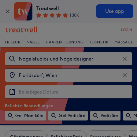
Treatwell
Use app
130K
LOGIN
FRISEUR
NÄGEL
HAARENTFERNUNG
KOSMETIK
MASSAGE
Beliebte Behandlungen
Gel Maniküre
Gel Pediküre
Pediküre
M
Sortieren nach