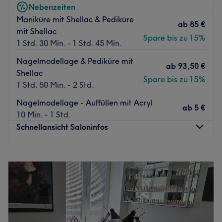
Nebenzeiten
Maniküre mit Shellac & Pediküre
ab
85 €
mit Shellac
Spare bis zu 15%
1 Std. 30 Min. - 1 Std. 45 Min.
Nagelmodellage & Pediküre mit
ab
93,50 €
Shellac
Spare bis zu 15%
1 Std. 50 Min. - 2 Std.
Nagelmodellage - Auffüllen mit Acryl
ab
5 €
10 Min. - 1 Std.
Schnellansicht Saloninfos
Montag
08:00
–
20:00
Dienstag
08:00
–
20:00
Mittwoch
08:00
–
20:00
Donnerstag
08:00
–
20:00
Freitag
08:00
–
20:00
Samstag
08:00
–
20:00