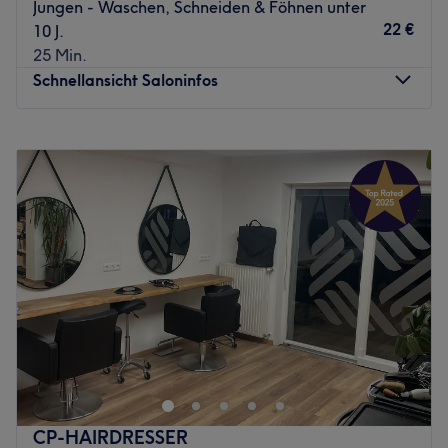
Jungen - Waschen, Schneiden & Föhnen unter
Mitarbeiterin Kristina hat ihre Berufung gefunden und
22 €
10 J.
setzt alles daran, dass du den Salon mit einem Lächeln
25 Min.
verlässt. Eine Beratung ist auf Deutsch sowie Englisch
Schnellansicht Saloninfos
möglich.
Was uns an dem Salon gefällt
Montag
09:00
–
19:00
Atmosphäre: Klassisch, modern, trendbewusst
Dienstag
09:00
–
19:00
Expertise: Haarschnitte & Colorationen, Haarpflege,
Mittwoch
09:00
–
19:00
Styling
Donnerstag
09:00
–
19:00
Produkte und Produktmarken: Hochwertige Produkte
Freitag
09:00
–
19:00
Extras: Kostenlose Parkplätze, kostenlose Getränke,
Samstag
09:00
–
19:00
kostenloses W-LAN
Sonntag
Geschlossen
Zurück zur Salonansicht
Entdecke die Tradition des Barbiers im Salon Adrionis
Fade in Sankt Veit an der Glan neu. Ob Vollbart,
Moustache, Styling oder verschiedene Schnitttechniken —
das beliebte Studio hat einiges zu bieten. Dieses
Quäntchen Exklusivität hast du dir verdient!
CP-HAIRDRESSER