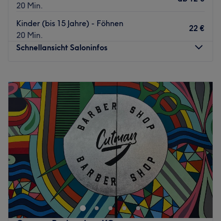
20 Min.
Kinder (bis 15 Jahre) - Föhnen
22 €
20 Min.
Schnellansicht Saloninfos
Montag
Geschlossen
Dienstag
08:00
–
18:00
Mittwoch
08:00
–
18:00
Donnerstag
08:00
–
18:00
Freitag
08:00
–
18:00
Samstag
08:00
–
13:00
Sonntag
Geschlossen
Hair Studio Anita in Klagenfurt ist die richtige Adresse für
alle, die Wert auf individuelle Beratung, modernes
Styling und eine entspannte Wohlfühlatmosphäre legen.
Ob trendige Haarschnitte, brillante Colorationen,
Strähnentechniken oder professionelle