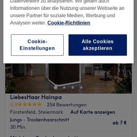
Datenverkehr zu analysieren. Wir geben auch
haarschnitt für mädchen in der Nähe von Burgenland
Informationen über die Nutzung unserer Webseite an
unsere Partner für soziale Medien, Werbung und
Analysen weiter.
Cookie-Richtlinien
Cookie-
Alle Cookies
Einstellungen
akzeptieren
LiebesHaar Hairspa
4,9
254 Bewertungen
Fürstenfeld, Steiermark
Auf Karte anzeigen
Jungs - Trockenhaarschnitt
ab
7 €
30 Min.