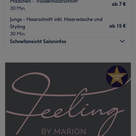
Mädchen - Trockenhaarschnitt
ab
7 €
30 Min.
Jungs - Haarschnitt inkl. Haarwäsche und
ab
15 €
Styling
30 Min.
Schnellansicht Saloninfos
Montag
Geschlossen
Dienstag
08:30
–
18:30
Mittwoch
08:00
–
18:00
Donnerstag
08:00
–
18:00
Freitag
08:30
–
18:30
Samstag
08:00
–
13:00
Sonntag
Geschlossen
Nimm Platz und entspanne dich in deiner modernen
Atmosphäre, ohne Hektik. Bei LiebesHaar Hairspa in
Fürstenfeld erwartet dich eine authentische und