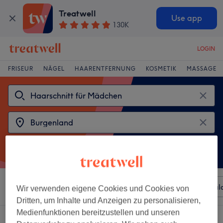
Treatwell
Use app
130K
LOGIN
FRISEUR
NÄGEL
HAARENTFERNUNG
KOSMETIK
MASSAGE
Sortieren nach
Beliebiger Preis
Besonderheiten
Sal
Wir verwenden eigene Cookies und Cookies von
Dritten, um Inhalte und Anzeigen zu personalisieren,
Medienfunktionen bereitzustellen und unseren
2 Salons die anbieten: