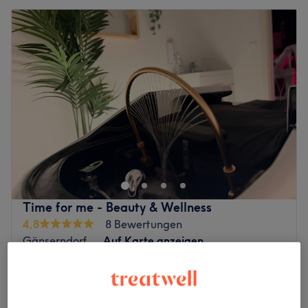
Time for me - Beauty & Wellness
4,8
8 Bewertungen
Gänserndorf
Auf Karte anzeigen
Nebenzeiten
ab
76 €
HEADSPA
50 Min. - 2 Std. 15 Min.
Spare bis zu 5%