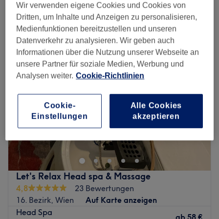
Schnellansicht Saloninfos
Wir verwenden eigene Cookies und Cookies von
Dritten, um Inhalte und Anzeigen zu personalisieren,
Montag
10:00
–
20:00
Medienfunktionen bereitzustellen und unseren
Dienstag
10:00
–
20:00
Datenverkehr zu analysieren. Wir geben auch
Mittwoch
10:00
–
20:00
Informationen über die Nutzung unserer Webseite an
Donnerstag
10:00
–
20:00
unsere Partner für soziale Medien, Werbung und
Freitag
10:00
–
20:00
Analysen weiter.
Cookie-Richtlinien
Samstag
12:00
–
18:00
Sonntag
Geschlossen
Cookie-
Alle Cookies
Einstellungen
akzeptieren
Bei Time for me - Beauty & Wellness in Gänserndorf
kannst du dem Alltagsstress entkommen und dich dabei
rundum verschönern lassen. Hier erwarten dich
wohltuende Gesichtsbehandlungen, ausführliche
Beratungen und andere fabelhafte Beauty-
Let's Relax Head spa & Massage
Anwendungen. Vergiss den stressigen Alltag und lass
4,8
23 Bewertungen
dich mit dem allumfassenden Beauty-Programm
16. Bezirk, Wien
Auf Karte anzeigen
verwöhnen.
Head Spa
ab
58 €