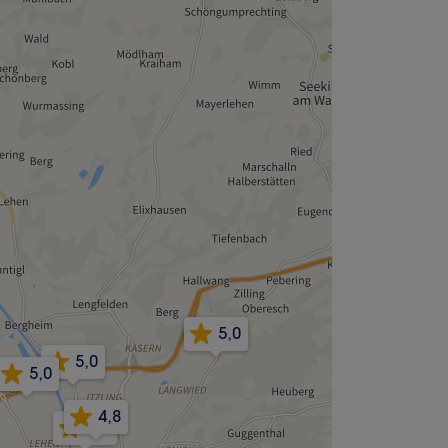
5,0
5,0
5,0
4,8
4,9