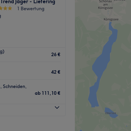
 Trend Jäger - Liefering
1 Bewertung
g
ist die neue Adresse für
g)
alon in Wals. Hier gibt es
26 €
d auf Wunsch eine auf deinen
42 €
det sich nur wenige Minuten
, Schneiden,
ab
111,10 €
Ziel ist, deinen Wünschen
das am besten zu dir passt!
Deutsch, Englisch und