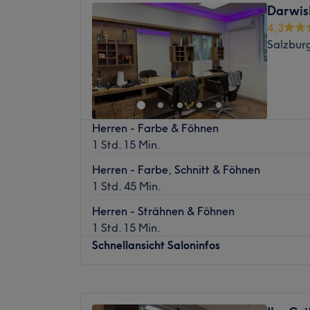
Gehminuten erreichbar.
Darwish
Mittwoch
09:00
–
19:00
4,3
Das Team:
Donnerstag
09:00
–
19:00
Salzbur
Freitag
09:00
–
19:00
Das junge und dynamische Team erwartet
Samstag
08:00
–
16:00
und stilvollen eingerichteten Salon mit viel
Sonntag
Geschlossen
man sich mit den Wünschen des Mannes bes
Beratung garantiert, dass jeder Kunde de
Lust auf tolle Haarschnitte und moderne 
persönlichen Look verlässt. Hier wird nicht
Herren - Farbe & Föhnen
Alissa in Salzburg vorbei und suche dir au
findet jeder den perfekten Service für sich.
1 Std. 15 Min.
das Passende für dich heraus. Ob Olaplex-
Türkisch und Serbokroatisch gesprochen.
Haarschnitt. Hier bleibt kein Wunsch offen.
Herren - Farbe, Schnitt & Föhnen
Was uns an dem Salon gefällt:
1 Std. 45 Min.
Nächste öffentliche Verkehrsmittel:
Atmosphäre: modern, neu, professionell
Die Haltestelle Salzburg Kiesel befindet s
Expertise: Haarpflege und Barbering.
Herren - Strähnen & Föhnen
Studio entfernt.
Produkte und Produktmarken: WAHL und P
1 Std. 15 Min.
Extras: kostenlose Getränke (Wasser, Kaffe
Das Team:
Schnellansicht Saloninfos
und klimatisiert.
Ausgefallene Colorationen und stylische Ha
Spezialgebiete des zuvorkommenden Tea
Montag
09:00
–
19:00
Was uns an dem Salon gefällt:
Dienstag
09:00
–
19:00