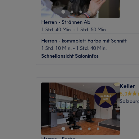
Sonntag
Geschlossen
Hey Leute, aufgepasst: Friseur Trend Jäger 
Herren - Strähnen Ab
dein perfektes Hairstyling! Du findest den 
1 Std. 40 Min. - 1 Std. 50 Min.
Hallwang-Mayrwies. Hier gibt es tolle Sch
Colorationen und auf Wunsch eine auf de
Herren - kommplett Farbe mit Schnitt
Pflege!
1 Std. 10 Min. - 1 Std. 40 Min.
Schnellansicht Saloninfos
Nächste öffentliche Verkehrsmittel:
Die Bushaltestelle Schusterweg befindet si
Montag
09:00
–
19:00
Das Team:
Dienstag
09:00
–
19:00
Keller
Das Team ist herzlich und aufmerksam. Ihr 
Mittwoch
09:00
–
19:00
5,0
zu entsprechen und das Styling zu finden, 
Donnerstag
09:00
–
19:00
Salzbur
Dafür nehmen sie sich viel Zeit. Hier wird 
Freitag
09:00
–
19:00
Rumänisch gesprochen.
Samstag
09:00
–
18:00
Sonntag
Geschlossen
Was uns an dem Salon gefällt:
Atmosphäre: Stilvoll, kreativ, modern.
Du bist gelangweilt von deinem Haar und w
Expertise: Fade-Techniken, Schnitt, Colorat
Herren - Farbe