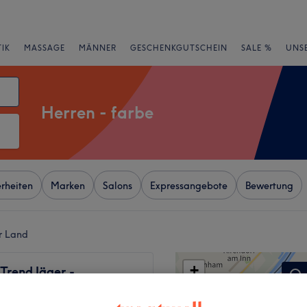
IK
MASSAGE
MÄNNER
GESCHENKGUTSCHEIN
SALE %
UNS
Herren - farbe
rheiten
Marken
Salons
Expressangebote
Bewertung
er Land
+
 Trend Jäger -
ng-Mayrwies
−
172 Bewertungen