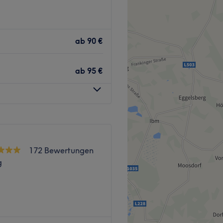
ist die neue Adresse für
Salon in Salzburg,
ab
90 €
nitte, schonende
inen Haartyp abgestimmte
ab
95 €
ch direkt vor dem Salon.
Ziel ist, deinen Wünschen
172 Bewertungen
das am besten zu dir passt!
g
Deutsch, Englisch und
ünschst dir eine
ion.