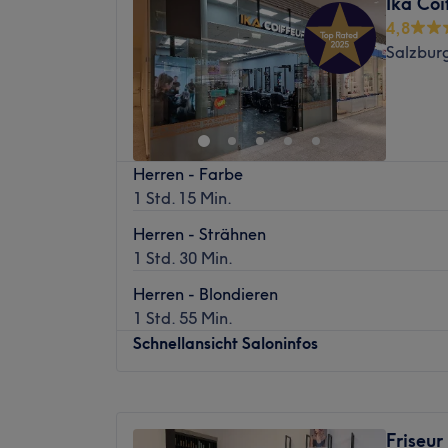
Ika Coi
Atmosphäre: Modern, freundlich, einladen
Mittwoch
09:00
–
19:00
4,8
Expertise: Haarschnitte & Colorationen, Ha
Donnerstag
09:00
–
19:00
Salzbur
Produkte und Produktmarken: Hochwertig
Freitag
09:00
–
19:00
Extras: Gut an die öffentlichen Verkehrsm
Samstag
09:00
–
18:00
Sonntag
Geschlossen
Einmal hier gewesen, willst du nie wieder
Herren - Farbe
Haare lassen - Darwish Friseur in Salzburg,
1 Std. 15 Min.
deiner Reise auf der Suche nach der perfek
Foliensträhnen, Flechtfrisur oder Volumenwe
Herren - Strähnen
Wünsche offen. Umso mehr mit den hochw
1 Std. 30 Min.
Augenbrauen- und Wimpernstylings, die d
Herren - Blondieren
Schau vorbei und lass dich überzeugen.
1 Std. 55 Min.
Nächste öffentliche Verkehrsmittel:
Schnellansicht Saloninfos
Die Bushaltestelle Salzburg Schwedenstraß
vom Salon entfernt.
Montag
09:00
–
19:00
Das Team:
Dienstag
09:00
–
19:00
Das Team um Inhaber Erfan ist erfahren und
Friseur
Mittwoch
09:00
–
19:00