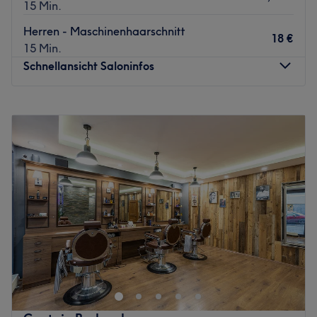
15 Min.
Das Team:
Herren - Maschinenhaarschnitt
Inhaber Omran hat durch langjährige Erfahrung und
18 €
15 Min.
durch die Nutzung neuester Methoden ein Auge für den
Schnellansicht Saloninfos
richtigen Style, der genau zu dir passt. Im Salon wird
Deutsch, Englisch und Arabisch gesprochen.
Montag
Geschlossen
Was uns an dem Salon gefällt:
Dienstag
09:00
–
18:00
Atmosphäre: Freundlich, angenehm, einladend.
Mittwoch
09:00
–
18:00
Expertise: Herren Haarschnitte und Rasuren.
Donnerstag
09:00
–
18:00
Produkte und Produktmarken: Hochwertige Produkte.
Freitag
08:00
–
19:00
Extras: Kostenlose Getränke, kinderfreundlich, gut an die
Samstag
08:00
–
13:00
Öffis angebunden, Haustiere erlaubt.
Sonntag
Geschlossen
Zurück zur Salonansicht
Trendige Haarschnitte, einzigartige Farbkreationen und
professionelle Stylings - dafür steht StylistTom in Wien. Im
23. Bezirk befindet sich der absolut modern eingerichtete
Salon, der auf Anhieb Exklusivität aber auch Harmonie
ausstrahlt.