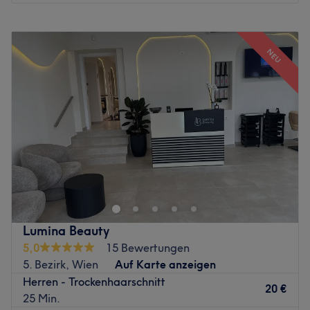
Montag
09:00
–
19:00
Dienstag
09:00
–
19:00
NEU
Mittwoch
Geschlossen
Donnerstag
09:00
–
19:00
Freitag
09:00
–
19:00
Samstag
09:00
–
18:00
Sonntag
Geschlossen
Barber Ötzi im 16. Wiener Bezirk ist die richtige Adresse
für alle, die Wert auf präzise Herrenhaarschnitte,
gepflegte Bärte und authentisches Barber-Handwerk
legen. In entspannter und moderner Atmosphäre erwartet
dich ein Barbershop, der traditionelle Techniken mit
Lumina Beauty
aktuellen Trends verbindet und jeden Look individuell auf
5,0
15 Bewertungen
deinen Stil abstimmt. Ob klassischer Haarschnitt,
5. Bezirk, Wien
Auf Karte anzeigen
moderner Fade, professionelle Bartpflege oder exakte
Herren - Trockenhaarschnitt
Konturen – hier stehen Qualität, Sorgfalt und ein
20 €
25 Min.
perfektes Ergebnis im Mittelpunkt. Hochwertige Produkte,