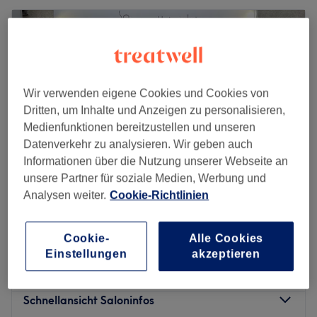
Wir verwenden eigene Cookies und Cookies von
Dritten, um Inhalte und Anzeigen zu personalisieren,
Medienfunktionen bereitzustellen und unseren
Datenverkehr zu analysieren. Wir geben auch
Informationen über die Nutzung unserer Webseite an
unsere Partner für soziale Medien, Werbung und
Analysen weiter.
Cookie-Richtlinien
Fusion Hairstyles by Rene Klaminger
5,0
92 Bewertungen
Cookie-
Alle Cookies
6. Bezirk Jakomini, Graz
Auf Karte anzeigen
Einstellungen
akzeptieren
Ball- oder Brautfrisur
ab
80 €
1 Std. 30 Min.
Schnellansicht Saloninfos