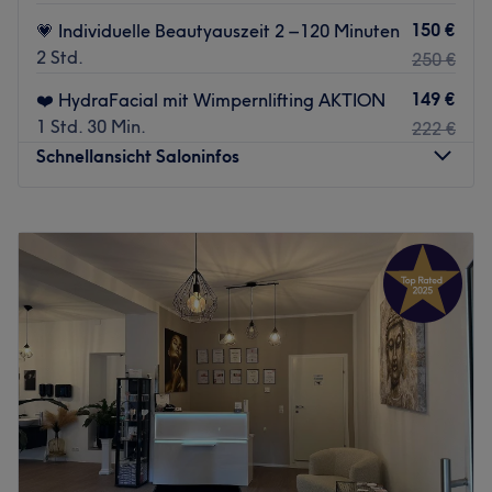
150 €
💗 Individuelle Beautyauszeit 2 – 120 Minuten
2 Std.
250 €
149 €
❤️ HydraFacial mit Wimpernlifting AKTION
1 Std. 30 Min.
222 €
Schnellansicht Saloninfos
Montag
08:30
–
19:00
Dienstag
08:30
–
19:00
Mittwoch
08:30
–
19:00
Donnerstag
08:30
–
19:00
Freitag
08:30
–
19:00
Samstag
08:30
–
18:00
Sonntag
Geschlossen
Möchtest du dich mal wieder verwöhnen lassen? Dann
solltest du dir einen Besuch im Kosmetikstudio The
Beautystaff in Bad Vöslau nicht entgehen lassen. Such dir