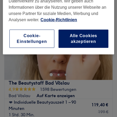
Datenverkehr zu analysieren. Wir geben auch
feuchtigkeitsspendende gesichtsbehandlung in Bad Vöslau
Informationen über die Nutzung unserer Webseite an
unsere Partner für soziale Medien, Werbung und
Analysen weiter.
Cookie-Richtlinien
Cookie-
Alle Cookies
Einstellungen
akzeptieren
The Beautystaff Bad Vöslau
4,9
1598 Bewertungen
Bad Vöslau
Auf Karte anzeigen
💋 Individuelle Beautyauszeit 1 – 90
119,40 €
Minuten
199 €
1 Std. 30 Min.