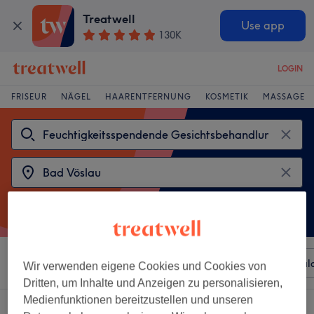
Treatwell
Use app
130K
LOGIN
FRISEUR
NÄGEL
HAARENTFERNUNG
KOSMETIK
MASSAGE
Sortieren nach
Beliebiger Preis
Besonderheiten
Sal
Wir verwenden eigene Cookies und Cookies von
Dritten, um Inhalte und Anzeigen zu personalisieren,
Medienfunktionen bereitzustellen und unseren
2 Salons die anbieten: