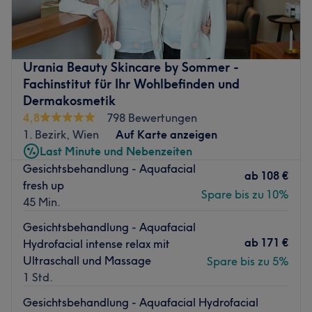
Studio Sue Beauty Salon im 1. Bezirk in Wien, bietet dir
mithilfe der neuesten Methoden langanhaltende Beauty-
Ergebnisse, die sich sehen lassen können. Von Kopf bis
Fuß werden hier verschönenden und pflegende
Urania Beauty Skincare by Sommer -
Behandlungen angeboten.
Fachinstitut für Ihr Wohlbefinden und
Nächste öffentliche Verkehrsmittel:
Dermakosmetik
4,8
798 Bewertungen
Die Bushaltestelle Albertinaplatz ist in wenigen
1. Bezirk, Wien
Auf Karte anzeigen
Gehminuten erreichbar.
Last Minute und Nebenzeiten
Das Team:
Gesichtsbehandlung - Aquafacial
ab
108 €
Beim Team von Sue Beauty bist du in besten Händen. Sie
fresh up
helfen dir dabei, immer top gepflegt auszusehen. Durch
Spare bis zu 10%
45 Min.
ihre langjährige Erfahrung sind die KosmetikerInnen für
Gesichtsbehandlung - Aquafacial
deine individuelle Behandlung Profis. Hier wird Deutsch,
ab
171 €
Hydrofacial intense relax mit
Englisch und Russisch gesprochen.
Ultraschall und Massage
Spare bis zu 5%
Was uns an dem Salon gefällt:
1 Std.
Atmosphäre: Freundlich, sauber, neu.
Expertise: Gesichtsbehandlungen, dauerhafte
Gesichtsbehandlung - Aquafacial Hydrofacial