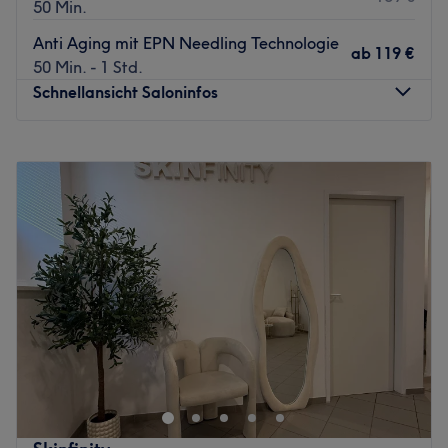
50 Min.
Anti Aging mit EPN Needling Technologie
ab
119 €
50 Min. - 1 Std.
Schnellansicht Saloninfos
Montag
10:00
–
19:00
Dienstag
10:00
–
19:00
Mittwoch
10:00
–
19:00
Donnerstag
10:00
–
19:00
Freitag
10:00
–
19:00
Samstag
09:00
–
17:00
Sonntag
Geschlossen
Mitten im 1. Bezirk in Wien befindet sich die
MCA
Massagen & Beauty Lounge
, Ihr Studio für medizinische
Massagen und moderne Kosmetik. In angenehmer
Atmosphäre betreut Sie unser erfahrenes Team individuell
und kompetent, für mehr Wohlbefinden und neue Energie.