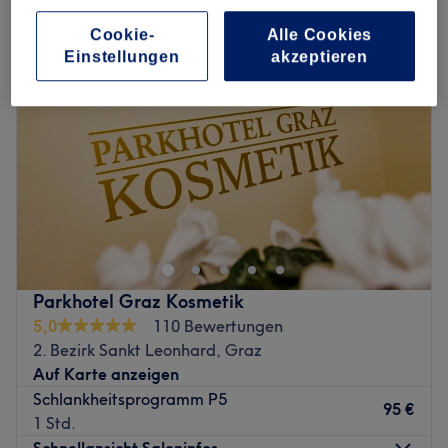
Cookie-
Alle Cookies
Einstellungen
akzeptieren
Parkhotel Graz Kosmetik
5,0
110 Bewertungen
2. Bezirk Sankt Leonhard, Graz
Auf Karte anzeigen
Schlankheitsprogramm P5
95 €
1 Std.
Schnellansicht Saloninfos