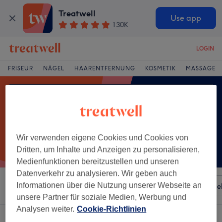
Treatwell
Use app
130K
LOGIN
FRISEUR
NÄGEL
HAARENTFERNUNG
KOSMETIK
MASSAGE
Wir verwenden eigene Cookies und Cookies von
Dritten, um Inhalte und Anzeigen zu personalisieren,
Medienfunktionen bereitzustellen und unseren
Datenverkehr zu analysieren. Wir geben auch
Informationen über die Nutzung unserer Webseite an
Sortieren nach
Besonderheiten
Salons
Expressange
unsere Partner für soziale Medien, Werbung und
Analysen weiter.
Cookie-Richtlinien
Ein Salon, der anbietet:
hydrotherapie in Steiermark