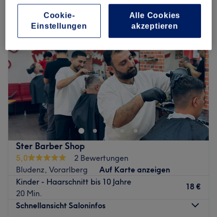
Cookie-
Alle Cookies
Einstellungen
akzeptieren
Ster Barber Shop
5,0
2 Bewertungen
Bludenz, Vorarlberg
Auf Karte anzeigen
Kinder - Haarschnitt bis 10 Jahre
18 €
20 Min.
Schnellansicht Saloninfos