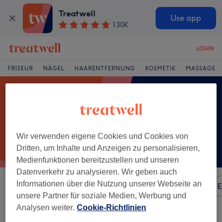
Treatwell
Use app
130K
LOGIN
FRISEUR
NÄGEL
HAARENTFERNUNG
KOSMETIK
MASSAGE
Wir verwenden eigene Cookies und Cookies von
Dritten, um Inhalte und Anzeigen zu personalisieren,
Medienfunktionen bereitzustellen und unseren
Datenverkehr zu analysieren. Wir geben auch
Informationen über die Nutzung unserer Webseite an
Sortieren nach
Besonderheiten
Marken
Salons
E
unsere Partner für soziale Medien, Werbung und
Analysen weiter.
Cookie-Richtlinien
Ein Salon, der anbietet:
kinderhaarschnitt in Bludenz, Vorarlberg