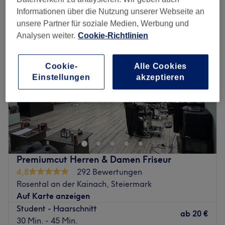
kinderhaarschnitt in der Nähe von Voitsberg, Steiermark
Informationen über die Nutzung unserer Webseite an
unsere Partner für soziale Medien, Werbung und
Analysen weiter.
Cookie-Richtlinien
Cookie-
Alle Cookies
Einstellungen
akzeptieren
Premiumcut Herren & Damen Friseur
4,8
292 Bewertungen
Rosental an der Kainach, Steiermark
Auf Karte anzeigen
Student - Haarschnitt
ab
20 €
30 Min. - 45 Min.