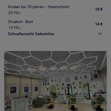
Kinder bis 10 jahren - Haarschnitt
18 €
20 Min.
Student- Bart
14 €
15 Min.
Schnellansicht Saloninfos
Montag
09:30
–
18:15
Dienstag
09:30
–
18:15
Mittwoch
09:30
–
18:15
Donnerstag
09:30
–
18:15
Freitag
09:30
–
18:15
Samstag
09:30
–
17:15
Sonntag
Geschlossen
Du suchst einen ausgezeichneten Friseur in deiner Nähe?
Dann ist der Salon Premiumcut im WEZ Bärnbach wie für
dich gemacht. Hier wirst du verwöhnt und deine