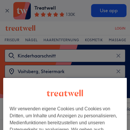
Treatwell
Use app
130K
LOGIN
FRISEUR
NÄGEL
HAARENTFERNUNG
KOSMETIK
MASSAGE
Sortieren nach
Wir verwenden eigene Cookies und Cookies von
Beliebiger Preis
Besonderheiten
Sal
Dritten, um Inhalte und Anzeigen zu personalisieren,
Medienfunktionen bereitzustellen und unseren
2 Salons die anbieten:
Datenverkehr zu analysieren. Wir geben auch