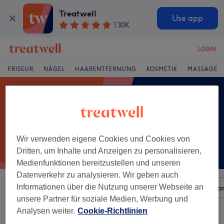
Treatwell
Use app
130K
LOGIN
FRISEUR
NÄGEL
HAARENTFERNUNG
KOSMETIK
MASSAGE
Wir verwenden eigene Cookies und Cookies von
Dritten, um Inhalte und Anzeigen zu personalisieren,
Medienfunktionen bereitzustellen und unseren
Datenverkehr zu analysieren. Wir geben auch
Informationen über die Nutzung unserer Webseite an
Sortieren nach
Beliebiger Preis
Besonderheiten
Mar
unsere Partner für soziale Medien, Werbung und
Analysen weiter.
Cookie-Richtlinien
Ein Salon, der anbietet:
lipo-behandlung in Innere Stadt, Linz