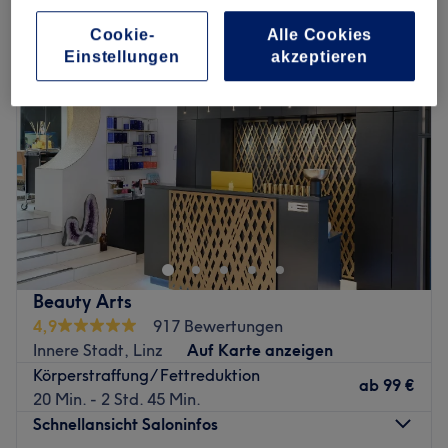
Cookie-
Alle Cookies
Einstellungen
akzeptieren
Beauty Arts
4,9
917 Bewertungen
Innere Stadt, Linz
Auf Karte anzeigen
Körperstraffung/ Fettreduktion
ab
99 €
20 Min. - 2 Std. 45 Min.
Schnellansicht Saloninfos