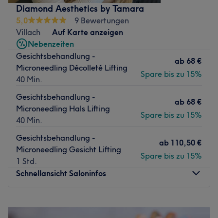
für viele entwickelt, die nach hochwertigen
Diamond Aesthetics by Tamara
Schönheitsbehandlungen suchen.
5,0
9 Bewertungen
Nächste öffentliche Verkehrsmittel:
Villach
Auf Karte anzeigen
Nebenzeiten
Die Station Villach Hans-Gasser-Platz ist nur 2
Gesichtsbehandlung -
Gehminuten vom Studio entfernt.
ab
68 €
Microneedling Décolleté Lifting
Das Team:
Spare bis zu 15%
40 Min.
Inhaberin Alexandrina ist dafür bekannt, dass sie sich die
Gesichtsbehandlung -
Zeit nimmt, um die individuellen Bedürfnisse jedes
ab
68 €
Microneedling Hals Lifting
Kunden zu verstehen und maßgeschneiderte
Spare bis zu 15%
40 Min.
Dienstleistungen zu bieten, die auf ihre spezifischen
Anforderungen zugeschnitten sind.
Gesichtsbehandlung -
ab
110,50 €
Microneedling Gesicht Lifting
Was uns an dem Salon gefällt:
Spare bis zu 15%
1 Std.
Atmosphäre: Hell, modern, angenehm.
Schnellansicht Saloninfos
Expertise: dauerhafte Haarentfernung,
Kosmetikbehandlungen.
Produkte und Produktmarken: Hochwertige Produkte und
Montag
07:00
–
20:00
Geräte von CNC cosmetic, Juliette Armand Kosmetik,
Dienstag
07:00
–
20:00