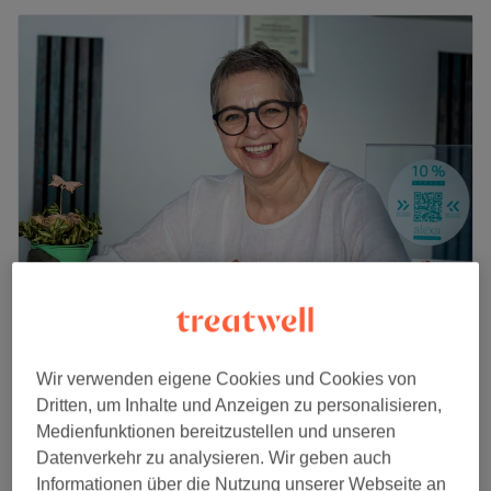
BEAUTY LOUNGE alexa - Alexandrina
Krulla
Wir verwenden eigene Cookies und Cookies von
4,9
41 Bewertungen
Dritten, um Inhalte und Anzeigen zu personalisieren,
Villach
Auf Karte anzeigen
Medienfunktionen bereitzustellen und unseren
Gesichtsbehandlung - cNc Skincare
Datenverkehr zu analysieren. Wir geben auch
119 €
Mesoporation
Informationen über die Nutzung unserer Webseite an
1 Std.