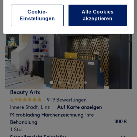
Cookie-
Alle Cookies
Einstellungen
akzeptieren
Beauty Arts
4,9
919 Bewertungen
Innere Stadt, Linz
Auf Karte anzeigen
Microblading Härchenzeichnung 1ste
300 €
Behandlung
1 Std.
Schnellansicht Saloninfos