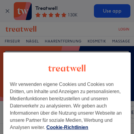
Treatwell
Use app
130K
LOGIN
FRISEUR
NÄGEL
HAARENTFERNUNG
KOSMETIK
MASSAGE
Wir verwenden eigene Cookies und Cookies von
Dritten, um Inhalte und Anzeigen zu personalisieren,
Medienfunktionen bereitzustellen und unseren
Datenverkehr zu analysieren. Wir geben auch
Sortieren nach
Besonderheiten
Marken
Salons
E
Informationen über die Nutzung unserer Webseite an
unsere Partner für soziale Medien, Werbung und
Analysen weiter.
Cookie-Richtlinien
Ein Salon, der anbietet:
microblading in Innere Stadt, Linz