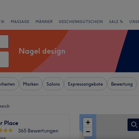
IK
MASSAGE
MÄNNER
GESCHENKGUTSCHEIN
SALE %
UNS
Nagel design
rheiten
Marken
Salons
Expressangebote
Bewertung
reich
+
r Place
365 Bewertungen
−
inz