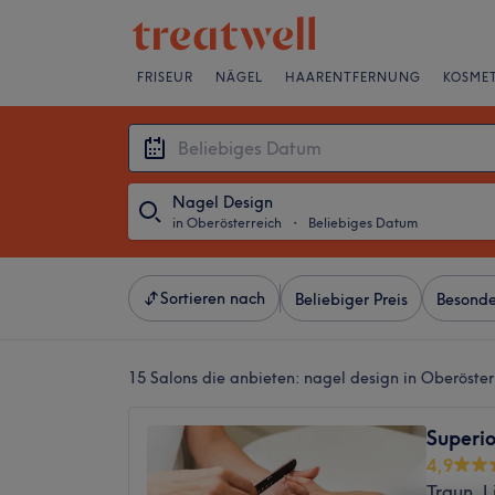
FRISEUR
NÄGEL
HAARENTFERNUNG
KOSMET
Nagel Design
in Oberösterreich
・
Beliebiges Datum
Sortieren nach
Beliebiger Preis
Besonde
15 Salons die anbieten:
nagel design in Oberöster
Superio
4,9
Traun, L