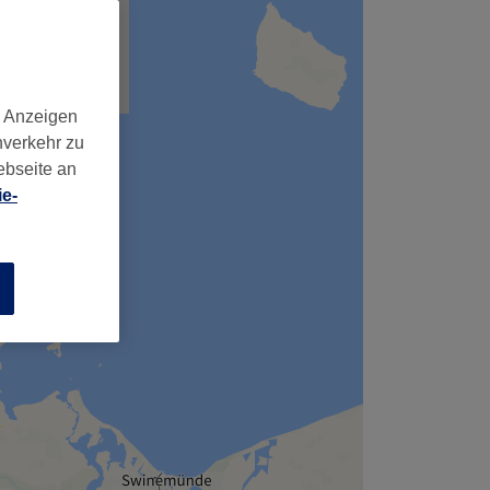
d Anzeigen
nverkehr zu
ebseite an
e-
n