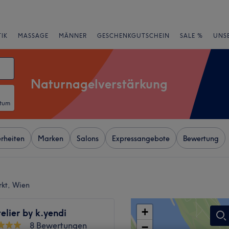
IK
MASSAGE
MÄNNER
GESCHENKGUTSCHEIN
SALE %
UNS
Naturnagelverstärkung
atum
rheiten
Marken
Salons
Expressangebote
Bewertung
rkt, Wien
+
lier by k.yendi
8 Bewertungen
−