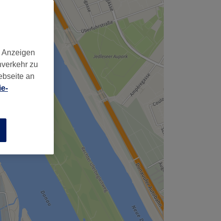
,
d Anzeigen
nverkehr zu
ebseite an
e-
n