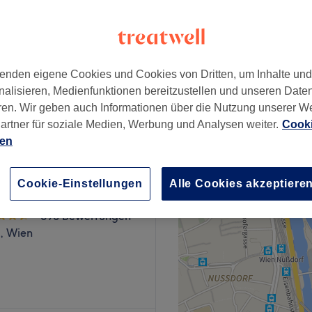
rche, Wien
enden eigene Cookies und Cookies von Dritten, um Inhalte un
nalisieren, Medienfunktionen bereitzustellen und unseren Date
ab
76,50 €
ren. Wir geben auch Informationen über die Nutzung unserer W
artner für soziale Medien, Werbung und Analysen weiter.
Cooki
ien
Cookie-Einstellungen
Alle Cookies akzeptiere
il
890 Bewertungen
k, Wien
ien. Der Fokus des Ateliers