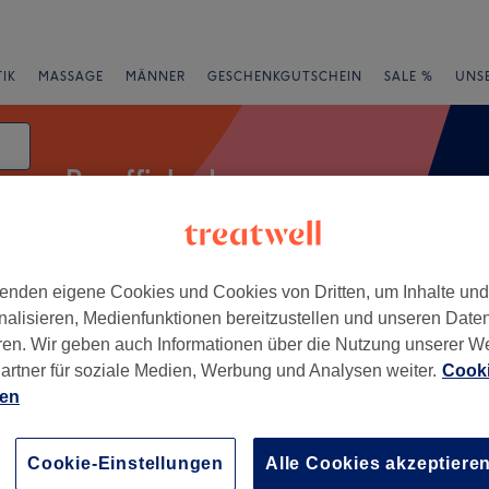
IK
MASSAGE
MÄNNER
GESCHENKGUTSCHEIN
SALE %
UNS
Paraffinbad
um
enden eigene Cookies und Cookies von Dritten, um Inhalte un
Expressangebote
Bewertung
nalisieren, Medienfunktionen bereitzustellen und unseren Date
ren. Wir geben auch Informationen über die Nutzung unserer W
artner für soziale Medien, Werbung und Analysen weiter.
Cooki
hen-Auwiesen, Linz
ien
+
Studio Sun Linz
112 Bewertungen
−
Cookie-Einstellungen
Alle Cookies akzeptiere
nchen-Auwiesen, Linz