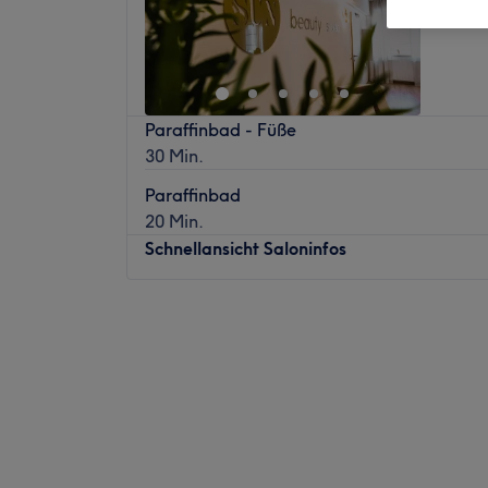
Paraffinbad - Füße
30 Min.
Paraffinbad
20 Min.
Schnellansicht Saloninfos
Montag
11:00
–
19:00
Dienstag
11:00
–
19:00
Mittwoch
11:00
–
19:00
Donnerstag
11:00
–
19:00
Freitag
11:00
–
19:00
Samstag
Geschlossen
Sonntag
Geschlossen