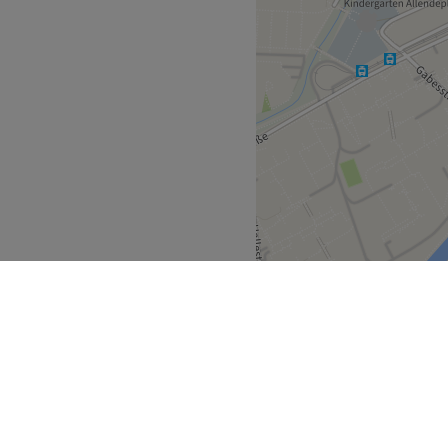
 klimatisiert, kostenlose
ies WLAN, kostenlose
ektionsmittel vorhanden,
materialien nach jeder
Zurück zur Salonansicht
Linz
>
>