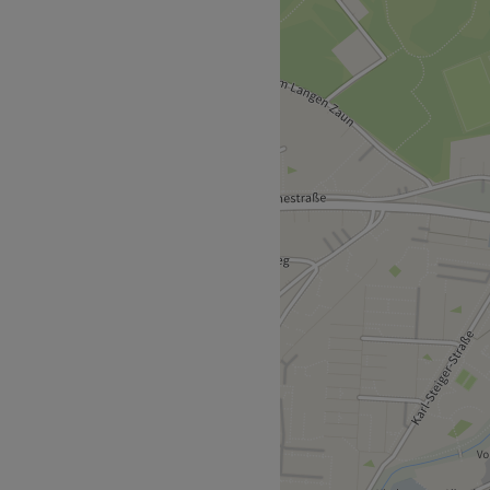
ntes Kosmetikstudio, der
 Diese Einrichtung ist
 und ihren exzellenten
owie Dauphinestraße sind
 entfernt.
n kleines, aber engagiertes
isse seiner Kunden kümmert.
ngen sorgt das Team für die
und Englisch sprechen die
erbisch.
n.