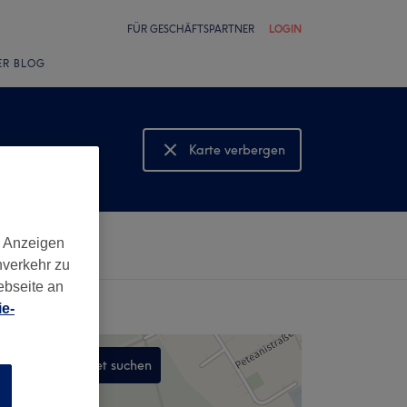
FÜR GESCHÄFTSPARTNER
LOGIN
ER BLOG
Karte verbergen
Karte anzeigen
d Anzeigen
nverkehr zu
ebseite an
e-
In diesem Gebiet suchen
n
,