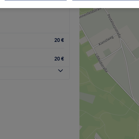
20 €
20 €