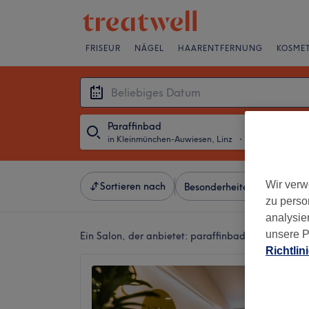
FRISEUR
NÄGEL
HAARENTFERNUNG
KOSMET
Paraffinbad
in Kleinmünchen-Auwiesen, Linz
・
Beliebiges Dat
Wir verw
Sortieren nach
Besonderheiten
Salons
zu perso
analysie
unsere P
Ein Salon, der anbietet:
paraffinbad in Kleinmünc
Richtlin
Beauty 
4,9
Kleinmü