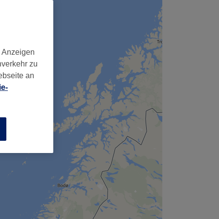
d Anzeigen
nverkehr zu
ebseite an
e-
n