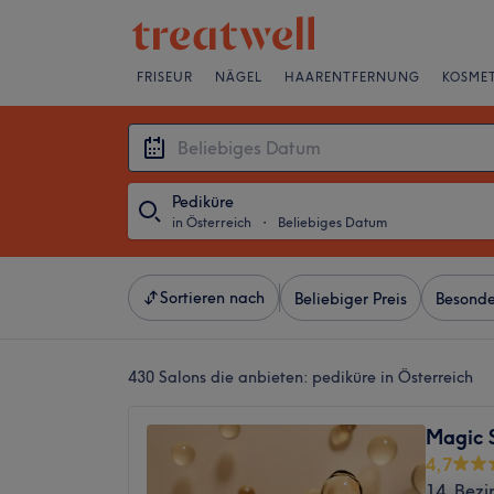
FRISEUR
NÄGEL
HAARENTFERNUNG
KOSMET
Pediküre
in Österreich
・
Beliebiges Datum
Sortieren nach
Beliebiger Preis
Besonde
430 Salons die anbieten:
pediküre in Österreich
Magic 
4,7
14. Bezi