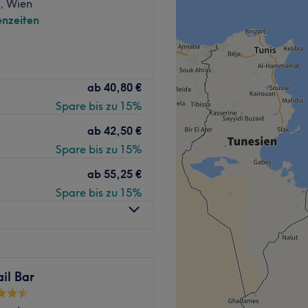
k, Wien
.
nzeiten
 Produkte.
y und barrierefrei.
rtes Nagelstudio, das sich
Zurück zur Salonansicht
ab
40,80 €
e Vielzahl von
Spare bis zu 15%
ie Bedürfnisse der Kunden
ab
42,50 €
Spare bis zu 15%
ehrsnetz angebunden. Die
ab
55,25 €
quartier-Station, die nur 2
Spare bis zu 15%
altestelle liegt ebenfalls in
beiterinnen, die sich
il Bar
dürfnisse der Kunden zu
den den bestmöglichen