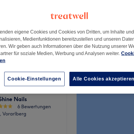
nzeiten
enden eigene Cookies und Cookies von Dritten, um Inhalte un
ab
46,55 €
nalisieren, Medienfunktionen bereitzustellen und unseren Date
Spare bis zu 5%
ren. Wir geben auch Informationen über die Nutzung unserer W
artner für soziale Medien, Werbung und Analysen weiter.
Cooki
ab
65,55 €
ien
Spare bis zu 5%
Cookie-Einstellungen
Alle Cookies akzeptiere
Shine Nails
6 Bewertungen
, Vorarlberg