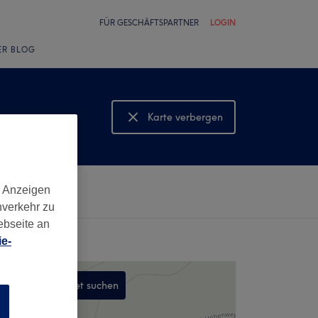
FÜR GESCHÄFTSPARTNER
LOGIN
ER BLOG
Karte verbergen
Karte anzeigen
d Anzeigen
nverkehr zu
ebseite an
e-
In diesem Gebiet suchen
n
,