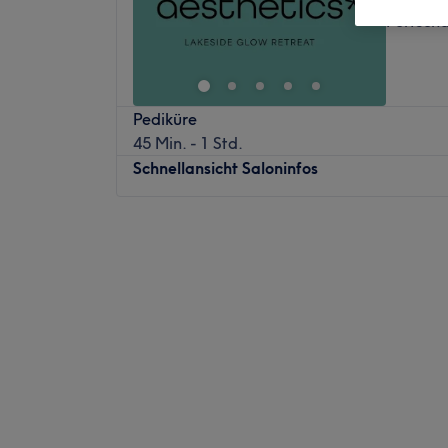
Portsch
Pediküre
45 Min. - 1 Std.
Schnellansicht Saloninfos
Montag
14:00
–
19:00
Dienstag
11:30
–
16:30
Mittwoch
08:00
–
16:30
Donnerstag
10:00
–
16:30
Freitag
08:00
–
14:00
Samstag
Geschlossen
Sonntag
Geschlossen
Willkommen bei Pock Aesthetics OG Ihrem
Pflegeatelier in Pörtschach am Wörthersee. 