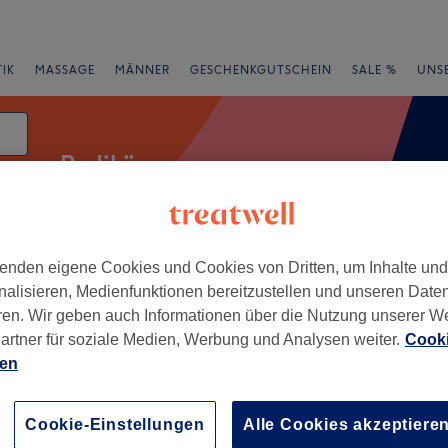
IK
MASSAGE
MÄNNER
GESCHENKGUTSCHEIN
SALE %
UNS
Pediküre
enden eigene Cookies und Cookies von Dritten, um Inhalte un
rheiten
Marken
Salons
Expressangebote
Bewertung
nalisieren, Medienfunktionen bereitzustellen und unseren Date
ren. Wir geben auch Informationen über die Nutzung unserer W
artner für soziale Medien, Werbung und Analysen weiter.
Cooki
m Worthersee
ien
+
esthetics OG |
de Glow Retreat
−
Cookie-Einstellungen
Alle Cookies akzeptiere
17 Bewertungen