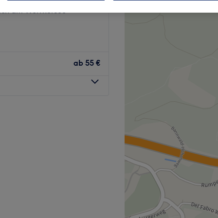
ach am Worthersee
ab
55 €
 charmanten Kosmetik- und
In einer ruhigen, stilvollen