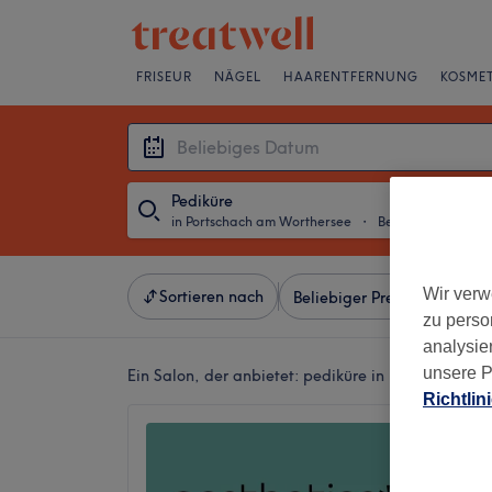
FRISEUR
NÄGEL
HAARENTFERNUNG
KOSMET
Pediküre
in Portschach am Worthersee
・
Beliebiges Datum
Wir verw
Sortieren nach
Beliebiger Preis
Besonde
zu perso
analysie
unsere P
Ein Salon, der anbietet:
pediküre in Portschach a
Richtlin
Pock A
Lakesi
4,9