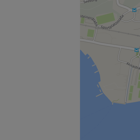
dividuelles Schönheits- und
, Fachkompetenz und echte
nelle Gesichts- und
se abgestimmt sind
 Hygiene Ästhetische
punkt steht Persönliche
ut aufgehoben fühlen.
 und in angenehmer
gepflegt, sondern auch
. Ob Sie sich eine kurze
ende Pflege entscheiden bei
Pörtschach am Wörther See
-Werk. Wir freuen uns auf
uten und der Bahnhof