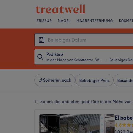
FRISEUR
NÄGEL
HAARENTFERNUNG
KOSMET
Pediküre
in der Nähe von Schottentor, Wien
・
Beliebiges D
Sortieren nach
Beliebiger Preis
Besonde
11 Salons die anbieten:
pediküre in der Nähe von 
Elisab
4,8
1022 Be