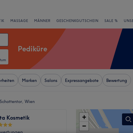
IK
MASSAGE
MÄNNER
GESCHENKGUTSCHEIN
SALE %
UNS
Pediküre
atum
rheiten
Marken
Salons
Expressangebote
Bewertung
Schottentor, Wien
+
eta Kosmetik
−
wertungen