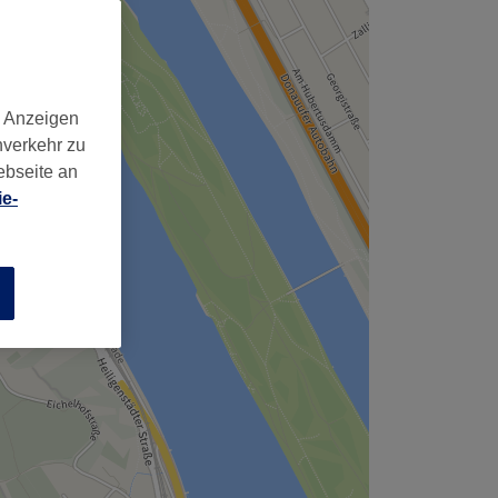
d Anzeigen
nverkehr zu
ebseite an
e-
n