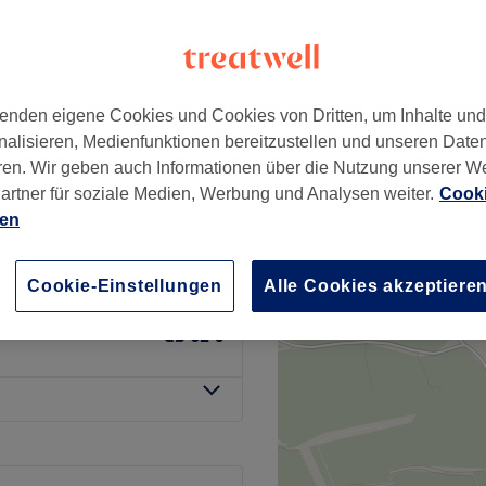
k, Wien
enden eigene Cookies und Cookies von Dritten, um Inhalte un
 Min. vor Ihrem
nalisieren, Medienfunktionen bereitzustellen und unseren Date
ab
44 €
ren. Wir geben auch Informationen über die Nutzung unserer W
artner für soziale Medien, Werbung und Analysen weiter.
Cooki
0 Min. früher für das
ien
ab
39 €
Cookie-Einstellungen
Alle Cookies akzeptiere
 (Für das Fußbad 10
ab
62 €