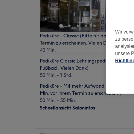
1. Bezir
Wir verw
Pediküre - Classic (Bitte für das Fußbad 10
zu perso
Termin zu erscheinen. Vielen Dank)
analysie
40 Min.
unsere P
Pediküre Classic Lehrlingspediküre (Bitte 1
Richtlin
Fußbad . Vielen Dank)
50 Min. - 1 Std.
Pediküre - Mit mehr Aufwand max. 50 Min.
Min. vor Ihrem Termin zu erscheinen.)
50 Min. - 55 Min.
Schnellansicht Saloninfos
Montag
08:30
–
18:00
Dienstag
09:00
–
18:00