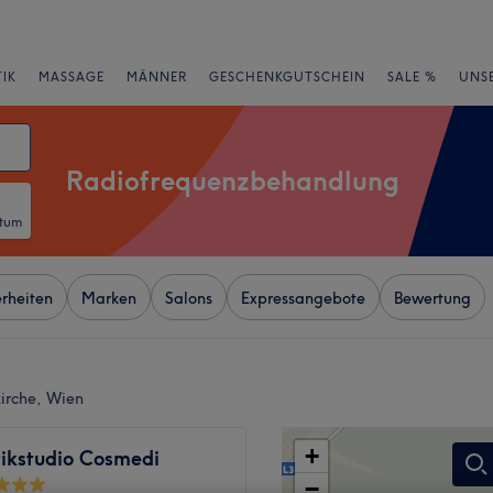
IK
MASSAGE
MÄNNER
GESCHENKGUTSCHEIN
SALE %
UNS
Radiofrequenzbehandlung
atum
rheiten
Marken
Salons
Expressangebote
Bewertung
irche, Wien
+
ikstudio Cosmedi
−