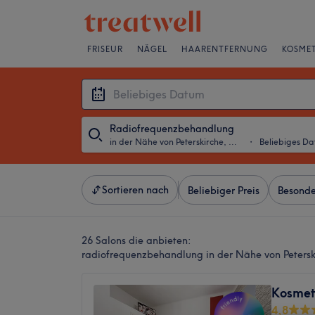
FRISEUR
NÄGEL
HAARENTFERNUNG
KOSMET
Radiofrequenzbehandlung
in der Nähe von Peterskirche, Wien
・
Beliebiges D
Sortieren nach
Beliebiger Preis
Besonde
26 Salons die anbieten:
radiofrequenzbehandlung in der Nähe von Petersk
Kosmet
4,8