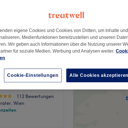
wertungen
k, Wien
enden eigene Cookies und Cookies von Dritten, um Inhalte un
nalisieren, Medienfunktionen bereitzustellen und unseren Date
46 €
ren. Wir geben auch Informationen über die Nutzung unserer W
66 €
artner für soziale Medien, Werbung und Analysen weiter.
Cooki
ien
Cookie-Einstellungen
Alle Cookies akzeptiere
 Beauty Med - 2.
112 Bewertungen
rater, Wien
nzeiten
r seidig glatte Haut? Dann