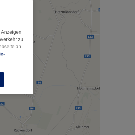
,
d Anzeigen
nverkehr zu
ebseite an
e-
n