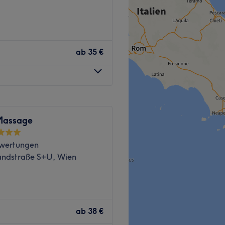
hen? Bei Tai An 泰安 Massage
egt die Bushaltestelle
er Entspannung. Egal ob
ab
35 €
oder Schröpf Massage, hier
 verwöhnen lassen!
asseur, und ich unterstütze
nden. Mit einem seit 2012
raße ist direkt vor dem
mbiniere ich körperliche
Ich bringe die Dinge auf
Massage
den“ zu finden. Meine
ick über den Tellerrand
wertungen
ofessionell durchgeführten
andstraße S+U, Wien
nd Entspannung für Geist
uend.
ngen.
mmierte Massagepraxis, die
lich.
rkosmetik.
t. Als anerkannter Ort der
ab
38 €
ge, Tuina Massage.
tränke, kostenpflichtige
 sie Kundinnen und Kunden