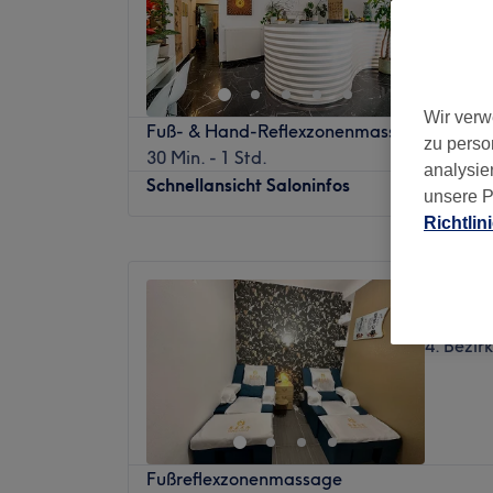
5. Bezir
Wir verw
Fuß- & Hand-Reflexzonenmassage 足底按
zu perso
30 Min. - 1 Std.
analysie
Schnellansicht Saloninfos
unsere P
Richtlin
Montag
09:00
–
21:00
Dienstag
09:00
–
21:00
Kangzi
Mittwoch
09:00
–
21:00
4,5
Donnerstag
09:00
–
21:00
4. Bezir
Freitag
09:00
–
21:00
Samstag
09:00
–
21:00
Sonntag
09:00
–
21:00
Dein Schulter- und Nackenbereich meldet 
Fußreflexzonenmassage
ungefragt und dein Kopf fühlt sich auch s