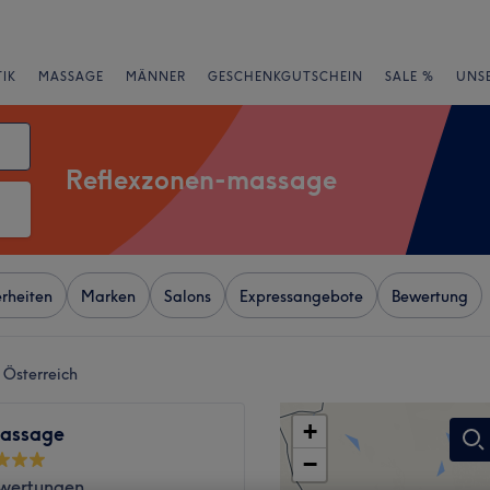
IK
MASSAGE
MÄNNER
GESCHENKGUTSCHEIN
SALE %
UNS
Reflexzonen-massage
rheiten
Marken
Salons
Expressangebote
Bewertung
 Österreich
+
assage
−
wertungen