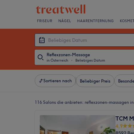
FRISEUR
NÄGEL
HAARENTFERNUNG
KOSMET
Reflexzonen-Massage
in Österreich
・
Beliebiges Datum
Sortieren nach
Beliebiger Preis
Besonde
116 Salons die anbieten:
reflexzonen-massagen in
TCM M
4,9
8592 Be