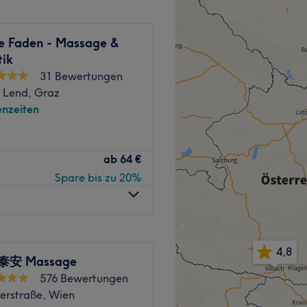
s WLAN, LGBTQIA+ friendly
equem online oder per App
te Faden - Massage &
Zurück zur Salonansicht
rd von langjährigen
tik
eits-Profis geführt, die
31 Bewertungen
gemacht haben. Die Räume
k Lend, Graz
ur Entspannung - auch für
nzeiten
ssagen - diese lösen
ei extremen Verspannungen.
ommierte Massagepraxis, die
ndlungen die perfekte
ab
64 €
ür ihre entspannenden und
nschluss an deine
Spare bis zu 20%
f abzielen, das
t noch vor Ort zu duschen.
bzubauen.
lso, worauf noch warten?
Zurück zur Salonansicht
4,8
 泰安 Massage
576 Bewertungen
teht aus einer kleinen
erstraße, Wien
 um ihre Kunden kümmern.