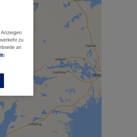
d Anzeigen
nverkehr zu
ebseite an
e-
n