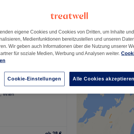
k, Wien
enden eigene Cookies und Cookies von Dritten, um Inhalte un
摩
ab
43 €
nalisieren, Medienfunktionen bereitzustellen und unseren Date
ren. Wir geben auch Informationen über die Nutzung unserer W
artner für soziale Medien, Werbung und Analysen weiter.
Cooki
ien
massage Spa Studio
Cookie-Einstellungen
Alle Cookies akzeptiere
566 Bewertungen
k, Wien
sich immer häufiger
chon verknotet an? Bei TCM
ab
28 €