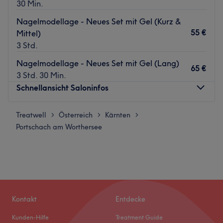
30 Min.
Nagelmodellage - Neues Set mit Gel (Kurz &
55 €
Mittel)
3 Std.
Nagelmodellage - Neues Set mit Gel (Lang)
65 €
3 Std. 30 Min.
Schnellansicht Saloninfos
Treatwell
Montag
Österreich
Kärnten
Geschlossen
>
>
>
Portschach am Worthersee
Dienstag
09:00
–
15:00
Mittwoch
Geschlossen
Donnerstag
Geschlossen
Freitag
Geschlossen
Samstag
Geschlossen
Sonntag
Geschlossen
Kontakt
Entdecke
SW Nails ist ein exquisites Nagelstudio, das sich in der
Kunden-Hilfe
Treatment Guide
malerischen Stadt Pörtschach am Wörthersee befindet.