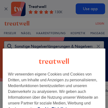
Treatwell
Use app
130K
LOGIN
FRISEUR
NÄGEL
HAARENTFERNUNG
KOSMETIK
MASSAGE
Wir verwenden eigene Cookies und Cookies von
Dritten, um Inhalte und Anzeigen zu personalisieren,
Medienfunktionen bereitzustellen und unseren
Sortieren nach
Beliebiger Preis
Besonderheiten
Sal
Datenverkehr zu analysieren. Wir geben auch
Informationen über die Nutzung unserer Webseite an
unsere Partner für soziale Medien, Werbung und
Ein Salon, der anbietet: