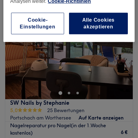
Analysen weiter.
Cookie-Richtlinien
sonstige nagelverlängerungen & nagelverstärkungen in Portschach
am Worthersee
Cookie-
Alle Cookies
Einstellungen
akzeptieren
SW Nails by Stephanie
5,0
25 Bewertungen
Portschach am Worthersee
Auf Karte anzeigen
Nagelreparatur pro Nagel(in der 1.Woche
6 €
kostenlos)