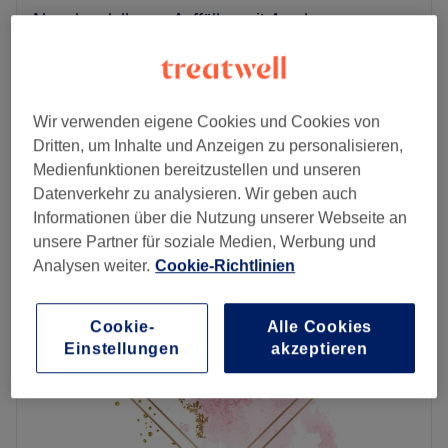
Nagelmodellage - Auffüllen mit Acryl
ab
50 €
1 Std.
Nagelmodellage - Neues Set mit Acryl (inkl.
ab
58 €
Professional Tips)
Wir verwenden eigene Cookies und Cookies von
1 Std.
Dritten, um Inhalte und Anzeigen zu personalisieren,
Schnellansicht Saloninfos
Medienfunktionen bereitzustellen und unseren
Datenverkehr zu analysieren. Wir geben auch
Montag
09:00
–
20:00
Informationen über die Nutzung unserer Webseite an
Dienstag
09:00
–
20:00
unsere Partner für soziale Medien, Werbung und
Mittwoch
09:00
–
20:00
Analysen weiter.
Cookie-Richtlinien
Donnerstag
09:00
–
20:00
Freitag
09:00
–
20:00
Samstag
09:00
–
19:00
Cookie-
Alle Cookies
Einstellungen
akzeptieren
Sonntag
Geschlossen
Hast du Lust auf bunte, ausgefallene Fingernägel oder
doch lieber einen klassischen, natürlichen Look? So oder
so, bei Dee Studio im 15. Wiener Bezirk werden deine