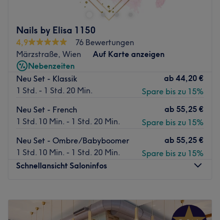
Wünsche wahr! Egal ob eine entspannende Maniküre,
Acryl oder Shellac - lehn' dich zurück und lass dich
Nails by Elisa 1150
überzeugen!
4,9
76 Bewertungen
Nächste öffentliche Verkehrsmittel
Märzstraße, Wien
Auf Karte anzeigen
Das Studio ist bequem zu erreichen, da es nur einen
Nebenzeiten
kurzen Fußweg von der Straßenbahnhaltestelle Urban-
ab
44,20 €
Neu Set - Klassik
Loritz-Platz entfernt ist.
1 Std. - 1 Std. 20 Min.
Spare bis zu 15%
Das Team
ab
55,25 €
Neu Set - French
Das kleine Team von Dee Studio besteht aus sorgfältigen
1 Std. 10 Min. - 1 Std. 20 Min.
Spare bis zu 15%
Fachleuten, die sich voll und ganz dem Wohl ihrer Kunden
ab
55,25 €
Neu Set - Ombre/Babyboomer
widmen. Sie sind bekannt für ihre detailgenaue Arbeit
1 Std. 10 Min. - 1 Std. 20 Min.
Spare bis zu 15%
und ihre Fähigkeit, jedem Kunden eine entspannte und
Schnellansicht Saloninfos
angenehme Erfahrung zu bieten.
Was uns an dem Salon gefällt
Montag
09:00
–
15:00
Atmosphäre: Das Ambiente im Studio ist angenehm,
Dienstag
09:00
–
15:00
einladend und gemütlich.
Mittwoch
09:00
–
15:00
Expertise: Das Team hat sich auf Maniküre & Pediküre,