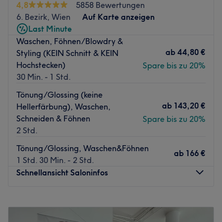
Nächste öffentliche Verkehrsmittel
4,8
5858 Bewertungen
6. Bezirk, Wien
Auf Karte anzeigen
Der Salon ist gut zu erreichen, da er sich in der Nähe von
Last Minute
wichtigen öffentlichen Verkehrsmitteln befindet. Die U-
Waschen, Föhnen/Blowdry &
Bahnstation Landesgerichtsstraße (Linien 43 und 44) ist
ab
44,80 €
Styling (KEIN Schnitt & KEIN
zu Fuß nur vier Minuten entfernt
Hochstecken)
Spare bis zu 20%
Was uns an dem Salon gefällt
30 Min. - 1 Std.
Atmosphäre: Professionell, kundenorientiert
Tönung/Glossing (keine
Expertise: Haarschnitte, Colorationen, Augenbrauen- und
ab
143,20 €
Hellerfärbung), Waschen,
Wimpernstyling.
Schneiden & Föhnen
Produkte und Produktmarken: Davines.
Spare bis zu 20%
2 Std.
Extras: Du kannst dich auf kostenfreie Getränke wie Tee
und Wasser freuen.
Tönung/Glossing, Waschen&Föhnen
ab
166 €
Zurück zur Salonansicht
1 Std. 30 Min. - 2 Std.
Schnellansicht Saloninfos
Montag
09:00
–
19:00
Dienstag
09:00
–
19:00