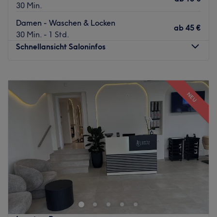
30 Min.
Damen - Waschen & Locken
ab
45 €
30 Min. - 1 Std.
Schnellansicht Saloninfos
Montag
Geschlossen
Dienstag
09:00
–
19:00
NEU
Mittwoch
09:00
–
19:00
Donnerstag
09:00
–
19:00
Freitag
09:00
–
19:00
Samstag
09:00
–
19:00
Sonntag
Geschlossen
Willkommen bei Timmy's Cut Women, deinem top Friseur
in Wien. In diesem Salon erwarten dich erstklassige
Behandlungen rund um die Haarpflege mit hochwertigen
Produkten. Buche deinen Termin direkt über die Treatwell-
App mit sofortiger Buchungsbestätigung.