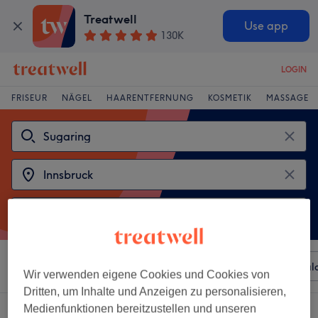
Treatwell
Use app
130K
LOGIN
FRISEUR
NÄGEL
HAARENTFERNUNG
KOSMETIK
MASSAGE
Sortieren nach
Beliebiger Preis
Besonderheiten
Sal
Wir verwenden eigene Cookies und Cookies von
Dritten, um Inhalte und Anzeigen zu personalisieren,
Medienfunktionen bereitzustellen und unseren
2 Salons die anbieten:
sugaring in Innsbruck