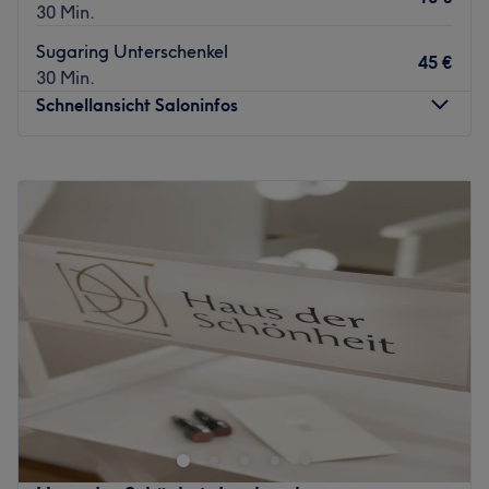
30 Min.
Sugaring Unterschenkel
45 €
30 Min.
Schnellansicht Saloninfos
Montag
08:00
–
18:00
Dienstag
08:00
–
18:00
Mittwoch
08:00
–
14:00
Donnerstag
09:00
–
14:00
Freitag
08:00
–
18:00
Samstag
Geschlossen
Sonntag
Geschlossen
Schenk dir und deiner Haut eine Auszeit vom Alltag.
Egal, ob kurze Pause oder umfangreiches Programm, das
Team des Kosmetikstudios St. Anna Apotheke in
Innsbruck, Innenstadt, freut sich auf dich!