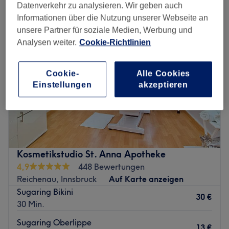
Datenverkehr zu analysieren. Wir geben auch
Informationen über die Nutzung unserer Webseite an
unsere Partner für soziale Medien, Werbung und
Analysen weiter.
Cookie-Richtlinien
Cookie-
Alle Cookies
Einstellungen
akzeptieren
Kosmetikstudio St. Anna Apotheke
4,9
448 Bewertungen
Reichenau, Innsbruck
Auf Karte anzeigen
Sugaring Bikini
30 €
30 Min.
Sugaring Oberlippe
13 €