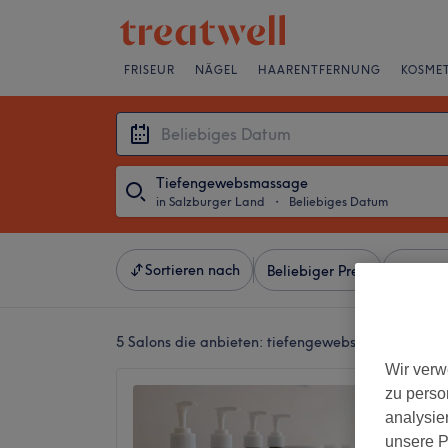
FRISEUR
NÄGEL
HAARENTFERNUNG
KOSMET
Tiefengewebsmassage
in Salzburger Land
・
Beliebiges Datum
Sortieren nach
Beliebiger Preis
Besonde
5 Salons die anbieten:
tiefengewebsmassage in S
Wir verw
Art&So
zu perso
analysie
4,9
unsere P
Salzbur