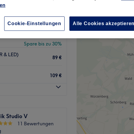
ien
nzeiten
Cookie-Einstellungen
Alle Cookies akzeptiere
ab
47,60 €
Spare bis zu 30%
R & LED)
89 €
109 €
ik Studio V
11 Bewertungen
g