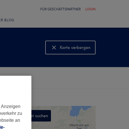
FÜR GESCHÄFTSPARTNER
LOGIN
ER BLOG
Karte verbergen
Karte anzeigen
d Anzeigen
nverkehr zu
In diesem Gebiet suchen
ebseite an
,
e-