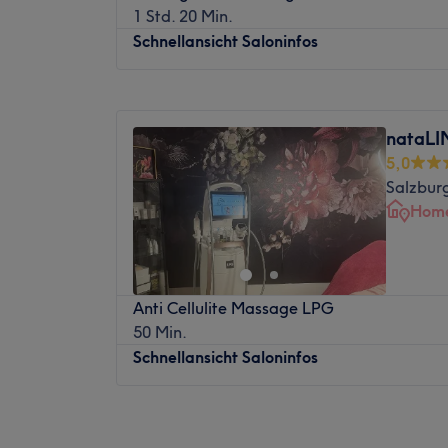
Nächste öffentliche Verkehrsmittel:
LGBTQIA+ freundlich.
1 Std. 20 Min.
Das Studio ist nur vier Gehminuten von der
Schnellansicht Saloninfos
entfernt.
Das Team:
Montag
12:00
–
19:45
Dienstag
12:00
–
19:45
Das Team besteht aus erfahrenen Therapeu
nataLI
Mittwoch
15:00
–
18:30
spezialisiert haben, durch gezielte Techni
5,0
Donnerstag
12:00
–
19:45
vermitteln und deine Vitalität zu steigern.
Salzbur
Freitag
09:00
–
16:30
Behandlung exakt auf deine Bedürfnisse a
Home
Samstag
09:00
–
17:00
Deutsch und Chinesisch gesprochen.
Sonntag
Geschlossen
Was an dem Salon gefällt:
Atmosphäre: Ruhig, gedämpft, angenehm
Suchst du Entspannung? Dann bist du bei
Expertise: Massage.
Anti Cellulite Massage LPG
Heilmasseur David Elge, dem führenden 
位于萨尔茨堡的 Studio Juli Classical 
50 Min.
von Salzburg, in der "Schmuckpassage" gen
所。工作室提供多种按摩服务，助您深度放
Schnellansicht Saloninfos
werden eine Vielzahl von Massagedienstl
全身按摩、颈肩按摩到芳香疗法和中式按摩
darunter Entspannungsmassagen, Sportm
Fußreflexzonenmassagen und Gesichtsmas
最近的公共交通：
Montag
10:00
–
18:00
darauf ausgerichtet, dich mal wieder zu 
Dienstag
10:00
–
18:00
工作室距离 Fischergasse 公交车站只有