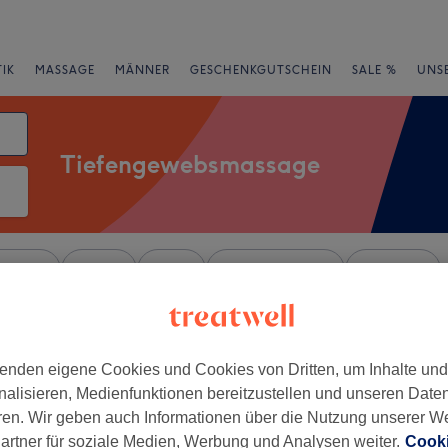
IK
MASSAGE
MÄNNER
GESCHENKGUTSCHEIN
SALE %
UNS
Tiefengewebsmassage
rheiten
Marken
Salons
Expressangebote
Bewertung
alzburger Land
enden eigene Cookies und Cookies von Dritten, um Inhalte un
+
ul Body Studio
nalisieren, Medienfunktionen bereitzustellen und unseren Date
ren. Wir geben auch Informationen über die Nutzung unserer W
47 Bewertungen
−
artner für soziale Medien, Werbung und Analysen weiter.
Cooki
g