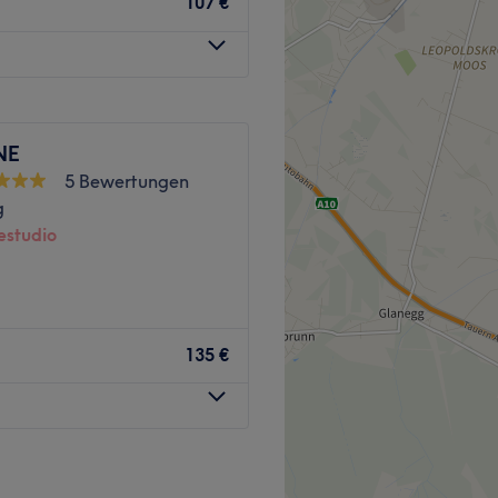
107 €
 Bushaltestelle Fischergasse
Zurück zur Salonansicht
ten, die sich darauf
NE
ken tiefe Entspannung zu
5 Bewertungen
 Sie nehmen sich Zeit, um die
g
bzustimmen. Im Studio wird
studio
.
 Corpus Resonans
Massagesalon im Zentrum
135 €
Massage 是您放松身心的理想之
au richtig. Im Salon
松、缓解疲劳、重焕活力。从
eistungen angeboten,
，应有尽有。
assagen,
sagen. Alle Massagen sind
entspannen und
四分钟步行路程。