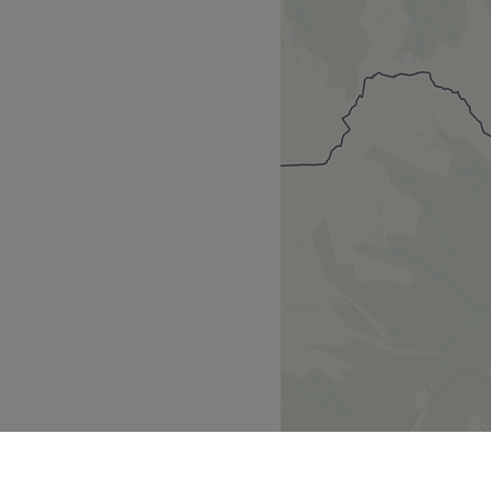
擅长运用针对性技巧，帮助您
gen Gehminuten erreichbar.
量身定制专属疗程。工作室提
etet David Elge
 top Adresse für Schönheit
Entspannungs-, Sport-,
sie erstklassigen
lle Anwendungen sind
ke-Up an. Überzeuge dich
sen und dir eine wohltuende
Zurück zur Salonansicht
unkompliziert über die
- und Stimmarbeit von Jana
ler Bühnenerfahrung
 zu vertiefen, ihre Stimme
sich die Bushaltestelle
 Präsenz und Wohlbefinden zu
ing – bei Corpus Resonans
uf gemacht: Menschen zu
tspannung und
 entdecken! Bei ihr erhältst