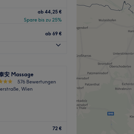
ie
MCA Massagen & Beauty
cht wie sie selbst. Viel
ab
44,25 €
agen und moderne Kosmetik.
se ist: entspannen und
Spare bis zu 25%
ser erfahrenes Team
efinden und neue Energie.
Zurück zur Salonansicht
ab
69 €
 online über Treatwell
ite www.massagen-
 nur wenigen Klicks.
u erreichen, zählen nur 5
 泰安 Massage
zufrieden sein, teilen Sie
576 Bewertungen
 verbessern können. Vielen
erstraße, Wien
ademisch ausgebildete
icher Kompetenz und viel
sich immer häufiger
hon verknotet an? Bei Hi Spa
ir spezialisierte
72 €
um Ankommen und Luft holen.