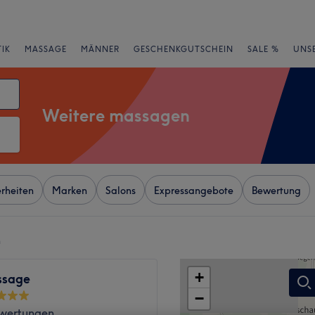
IK
MASSAGE
MÄNNER
GESCHENKGUTSCHEIN
SALE %
UNS
Weitere massagen
rheiten
Marken
Salons
Expressangebote
Bewertung
n
+
ssage
−
wertungen