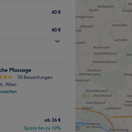
, Fußreflexzonenmassage
n hier Körper und Geist
abgestimmt auf Ihre
40 €
n Massagetermin in diesem
zt seinen Wunschtermin
oderne apparative
oder per App!
40 €
frequenz und Microneedling
ffektivsten Methoden zur
lungen in angenehmer
de bei Rückenschmerzen
sichtbar gepflegtes
ssage wahre Wunder
se ist eine Massage ideal,
sche Massage
für allgemeines
Zurück zur Salonansicht
70 Bewertungen
wöhn-Auszeit und komm
rk, Wien
nzeiten
Zurück zur Salonansicht
hen? Bei Tai An 泰安 Massage
ab
36 €
er Entspannung. Egal ob
Spare bis zu 10%
oder Schröpf Massage, hier