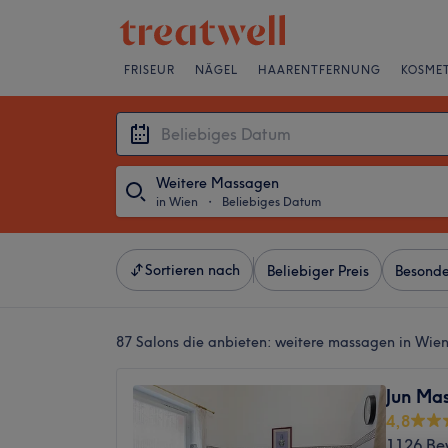
FRISEUR
NÄGEL
HAARENTFERNUNG
KOSMET
Weitere Massagen
in Wien
・
Beliebiges Datum
Sortieren nach
Beliebiger Preis
Besonde
87 Salons die anbieten:
weitere massagen in Wie
Jun Ma
4,8
1126 Be