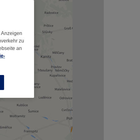
d Anzeigen
nverkehr zu
ebseite an
e-
n