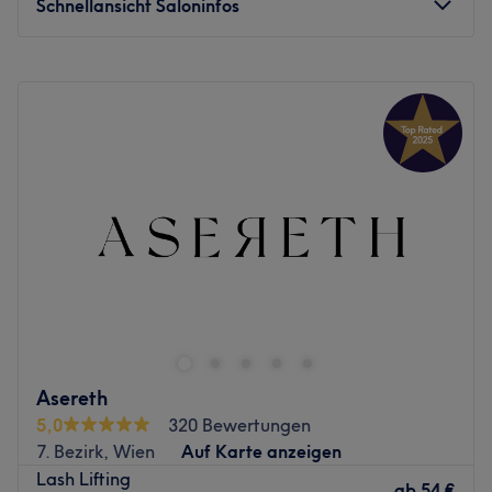
Schnellansicht Saloninfos
ausgefallenere mit Shellac gesorgt. Nageldesigns, die
deine Hände zum echten Hingucker werden lassen,
Montag
08:00
–
19:00
bekommst du bei dresscode.lach.filip ebenfalls. Das
Dienstag
08:00
–
19:00
Angebot wird mit streichelzarter Haut durch Waxing oder
Mittwoch
08:00
–
19:00
einer Wimpernverlängerung abgerundet. Komm vorbei
Donnerstag
08:00
–
19:00
und überzeuge einfach dich selbst!
Freitag
08:00
–
19:00
Zurück zur Salonansicht
Samstag
08:00
–
19:00
Sonntag
10:00
–
18:00
In Traun befindet sich Superior Place, wo man mit
Qualität, Kompetenz und Herzlichkeit Kundinnen und
Kunden verzaubert. Dich erwarten hier eine entspannte
Zeit und traumhaft schöne Nägel! Buche jetzt deinen
persönlichen Termin online mit Treatwell und lass dich von
Asereth
deinen schicken Nägeln verzaubern!
5,0
320 Bewertungen
7. Bezirk, Wien
Auf Karte anzeigen
In dem elegant eingerichteten Salon triffst du auf die
Lash Lifting
ausgebildete Nageldesignerin Zahira, welche mit
ab
54 €