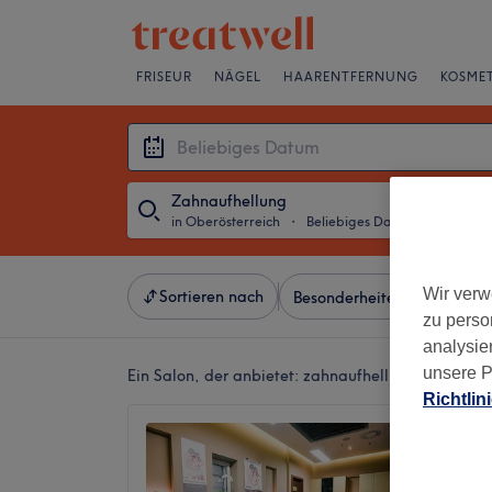
FRISEUR
NÄGEL
HAARENTFERNUNG
KOSMET
Zahnaufhellung
in Oberösterreich
・
Beliebiges Datum
Wir verw
Sortieren nach
Besonderheiten
Salons
zu perso
analysie
unsere P
Ein Salon, der anbietet:
zahnaufhellung in Oberös
Richtlin
Dermav
4,9
Pasching