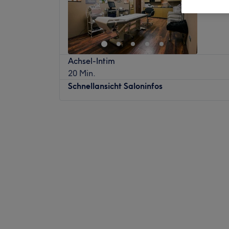
Achsel-Intim
20 Min.
Schnellansicht Saloninfos
Montag
09:00
–
18:00
Dienstag
09:00
–
18:00
Mittwoch
10:00
–
18:00
Donnerstag
09:00
–
20:00
Freitag
09:00
–
19:00
Samstag
09:00
–
14:00
Sonntag
Geschlossen
Strahlende und reine Haut zaubert dir das
Dermavin Beauty in Pasching. Hier kannst 