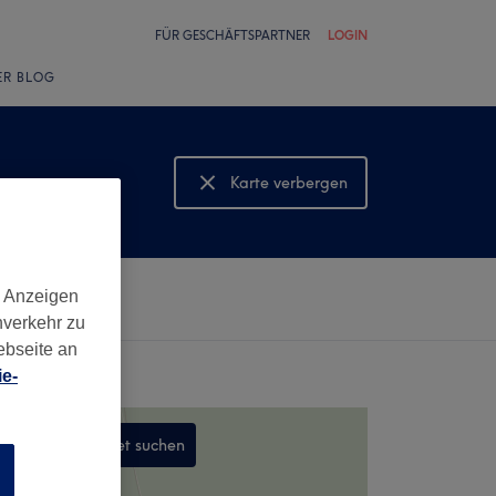
FÜR GESCHÄFTSPARTNER
LOGIN
ER BLOG
Karte verbergen
Karte anzeigen
d Anzeigen
nverkehr zu
ebseite an
e-
In diesem Gebiet suchen
n
,