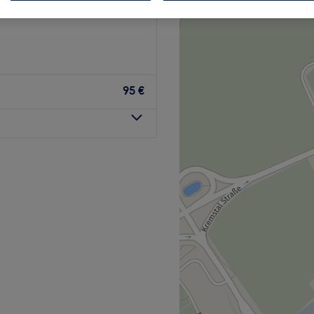
95 €
 professionelle Team von
du dich zurücklehnen. Die