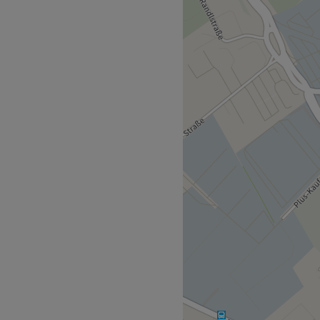
 pflegenden Produkten und
ethoden.
tion Pasching b.Linz
Linz Raiffeisenstraße.
 Team über ein
n hochwertige Produkte
m ein perfektes Ergebnis
h, Arabisch und Holländisch.
erhafte
n Secret, Naturkosmetik,
und Produkte aus der Region.
ränke und WLAN.