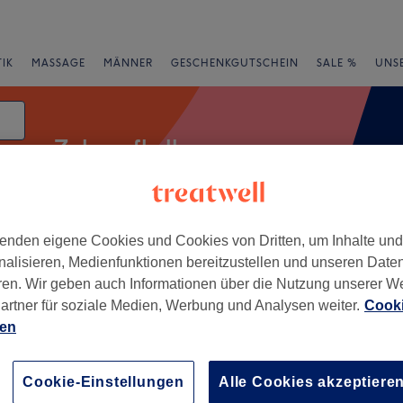
IK
MASSAGE
MÄNNER
GESCHENKGUTSCHEIN
SALE %
UNS
Zahnaufhellung
enden eigene Cookies und Cookies von Dritten, um Inhalte un
Expressangebote
Bewertung
nalisieren, Medienfunktionen bereitzustellen und unseren Date
ren. Wir geben auch Informationen über die Nutzung unserer W
artner für soziale Medien, Werbung und Analysen weiter.
Cooki
terreich
ien
+
in Beauty
121 Bewertungen
−
Cookie-Einstellungen
Alle Cookies akzeptiere
, Linz